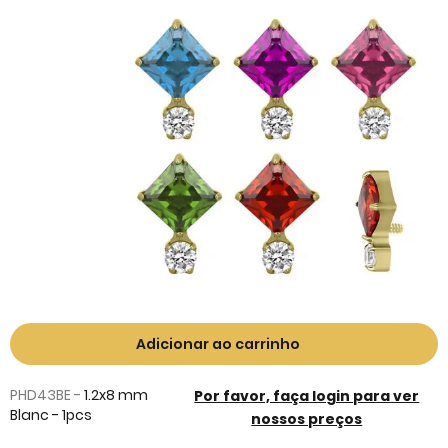
the
end
of
the
images
gallery
Skip
to
Adicionar ao carrinho
the
beginning
PHD43BE -
1.2x8 mm
Por favor, faça login para ver
of
Blanc - 1pcs
nossos preços
the