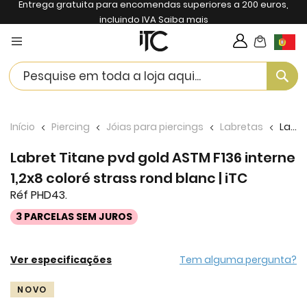
Entrega gratuita para encomendas superiores a 200 euros,
incluindo IVA
Saiba mais
My Cart
Langua
Se
Início
Piercing
Jóias para piercings
Labretas
Labret Titane pvd gold ASTM F136 interne 1,2x8 coloré strass rond blanc | iTC
Labret Titane pvd gold ASTM F136 interne
1,2x8 coloré strass rond blanc | iTC
Réf PHD43.
3 PARCELAS SEM JUROS
Ver especificações
Tem alguma pergunta?
Skip
NOVO
to