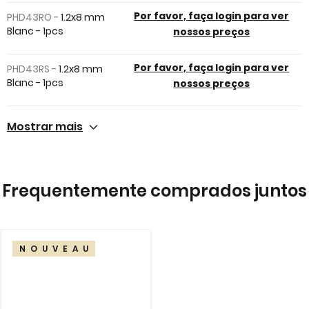
images
Por favor, faça login para ver
PHD43RO -
1.2x8 mm
gallery
Blanc - 1pcs
nossos preços
Por favor, faça login para ver
PHD43RS -
1.2x8 mm
Blanc - 1pcs
nossos preços
Mostrar mais
Frequentemente comprados juntos
NOUVEAU