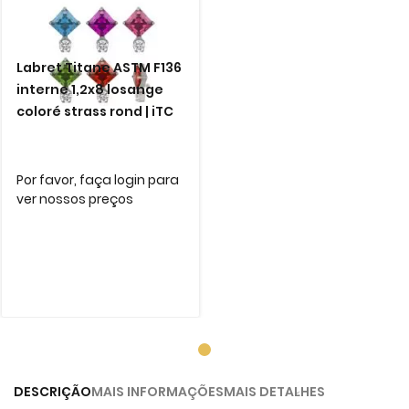
Labret Titane ASTM F136
interne 1,2x8 losange
coloré strass rond | iTC
Por favor, faça login para
ver nossos preços
DESCRIÇÃO
MAIS INFORMAÇÕES
MAIS DETALHES