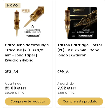
NOVO
Cartouche de tatouage
Tattoo Cartridge Plotter
Traceuse (RL) - Ø 0,25
(RL) - Ø 0,25 mm - Cone
mm - Long Taper |
longo | Kwadron
Kwadron Hybrid
0FG_AH.
0FG_A.
A partir de
A partir de
25,00 €
7,92 €
30,00 €
9,50 €
Compre este produto
Compre este produto