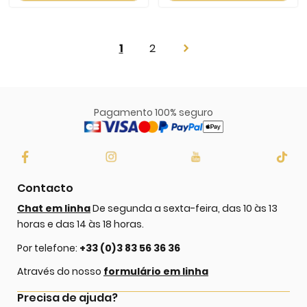
Page
You're
Page
1
2
Page
Next
currently
reading
page
Pagamento 100% seguro
Contacto
Chat em linha
De segunda a sexta-feira, das 10 às 13
horas e das 14 às 18 horas.
Por telefone:
+33 (0)3 83 56 36 36
Através do nosso
formulário em linha
Precisa de ajuda?