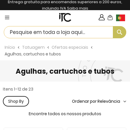
Entrega gratuita para encomendas superiores a 200 euros,
incluindo IVA
Saiba mais
My Cart
Langua
Se
Início
Tatuagem
Ofertas especiais
Agulhas, cartuchos e tubos
Agulhas, cartuchos e tubos
Itens
1
–
12
de
23
Shop By
Encontre todos os nossos produtos