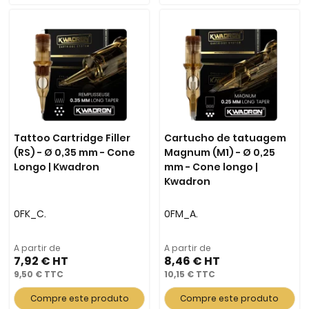
Tattoo Cartridge Filler
Cartucho de tatuagem
(RS) - Ø 0,35 mm - Cone
Magnum (M1) - Ø 0,25
Longo | Kwadron
mm - Cone longo |
Kwadron
0FK_C.
0FM_A.
A partir de
A partir de
7,92 €
8,46 €
9,50 €
10,15 €
Compre este produto
Compre este produto