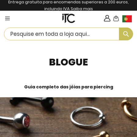
Entrega gratuita para encomendas superiores a 200 euros,
incluindo IVA
Saiba mais
My Cart
Langua
Se
BLOGUE
Guia completo das jóias para piercing