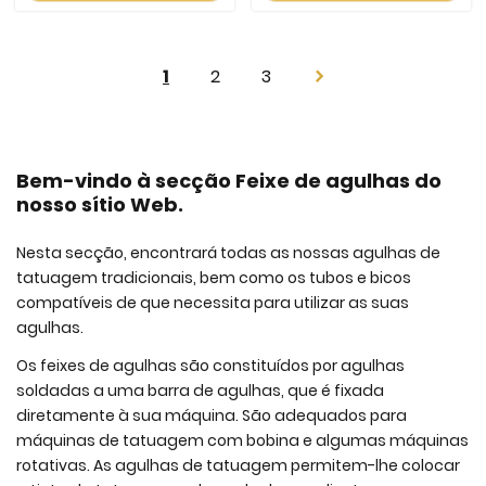
Page
You're
Page
Page
1
2
3
Page
Next
currently
reading
page
Bem-vindo à secção Feixe de agulhas do
nosso sítio Web.
Nesta secção, encontrará todas as nossas agulhas de
tatuagem tradicionais, bem como os tubos e bicos
compatíveis de que necessita para utilizar as suas
agulhas.
Os feixes de agulhas são constituídos por agulhas
soldadas a uma barra de agulhas, que é fixada
diretamente à sua máquina. São adequados para
máquinas de tatuagem com bobina e algumas máquinas
rotativas. As agulhas de tatuagem permitem-lhe colocar