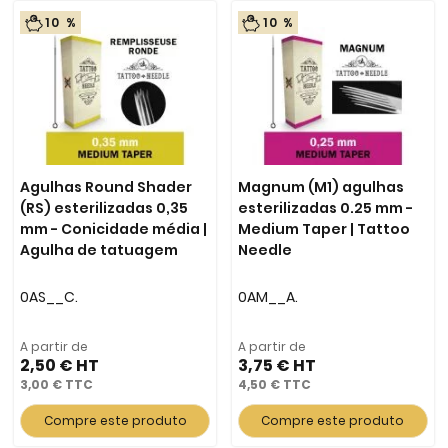
10 %
10 %
Agulhas Round Shader
Magnum (M1) agulhas
(RS) esterilizadas 0,35
esterilizadas 0.25 mm -
mm - Conicidade média |
Medium Taper | Tattoo
Agulha de tatuagem
Needle
0AS__C.
0AM__A.
A partir de
A partir de
2,50 €
3,75 €
3,00 €
4,50 €
Compre este produto
Compre este produto