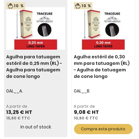
10 %
10 %
Agulha para tatuagem
Agulha estéril de 0,30
estéril de 0,25 mm (RL) -
mm para tatuagem (RL)
Agulha para tatuagem
- Agulha de tatuagem
de cone longo
de cone longo
0AL__A.
0AL__B.
A partir de
A partir de
13,25 €
9,08 €
15,90 €
10,90 €
In out of stock
Compre este produto