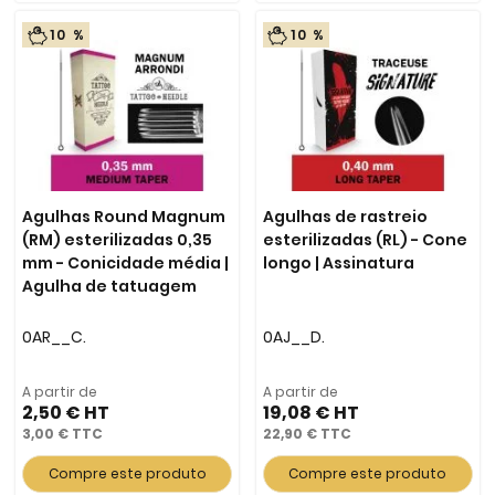
10 %
10 %
Agulhas Round Magnum
Agulhas de rastreio
(RM) esterilizadas 0,35
esterilizadas (RL) - Cone
mm - Conicidade média |
longo | Assinatura
Agulha de tatuagem
0AR__C.
0AJ__D.
A partir de
A partir de
2,50 €
19,08 €
3,00 €
22,90 €
Compre este produto
Compre este produto