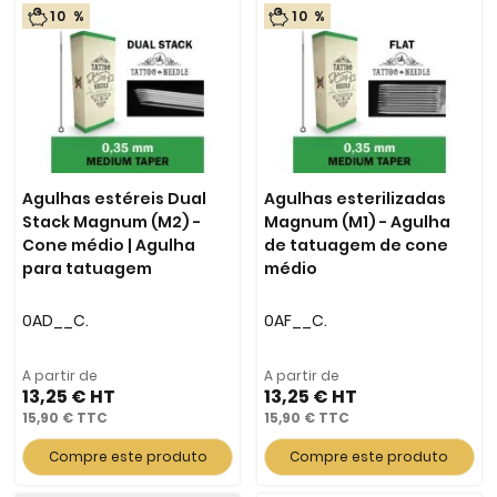
10 %
10 %
Agulhas estéreis Dual
Agulhas esterilizadas
Stack Magnum (M2) -
Magnum (M1) - Agulha
Cone médio | Agulha
de tatuagem de cone
para tatuagem
médio
0AD__C.
0AF__C.
A partir de
A partir de
13,25 €
13,25 €
15,90 €
15,90 €
Compre este produto
Compre este produto