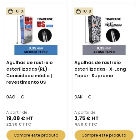
10 %
10 %
Agulhas de rastreio
Agulhas de rastreio
esterilizadas (RL) -
esterilizadas - X-Long
Conicidade média |
Taper | Supreme
revestimento US
0AG__C.
0AK__C.
A partir de
A partir de
19,08 €
3,75 €
22,90 €
4,50 €
Compre este produto
Compre este produto