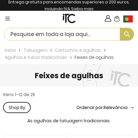
Entrega gratuita para encomendas superiores a 200 euros,
incluindo IVA
Saiba mais
My Cart
Langua
Se
Início
Tatuagem
Cartuchos e agulhas
Agulhas e tubos tradicionais
Feixes de agulhas
Feixes de agulhas
Itens
1
–
12
de
25
Shop By
As agulhas de tatuagem tradicionais.