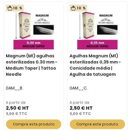
10 %
10 %
Magnum (M1) agulhas
Agulhas Magnum (M1)
esterilizadas 0.30 mm -
esterilizadas 0,35 mm -
Medium Taper | Tattoo
Conicidade média |
Needle
Agulha de tatuagem
0AM__B.
0AM__C.
A partir de
A partir de
2,50 €
2,50 €
3,00 €
3,00 €
Compre este produto
Compre este produto