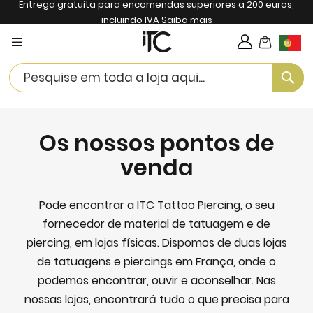
Entrega gratuita para encomendas superiores a 200 euros,
incluindo IVA
Saiba mais
My Cart
Langua
Se
Os nossos pontos de
venda
Pode encontrar a ITC Tattoo Piercing, o seu
fornecedor de material de tatuagem e de
piercing, em lojas físicas. Dispomos de duas lojas
de tatuagens e piercings em França, onde o
podemos encontrar, ouvir e aconselhar. Nas
nossas lojas, encontrará tudo o que precisa para