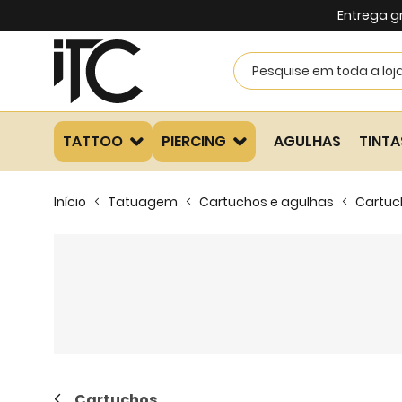
Entrega g
TATTOO
PIERCING
AGULHAS
TINTA
Início
Tatuagem
Cartuchos e agulhas
Cartuc
Cartuchos