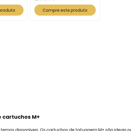
produto
Compre este produto
 cartuchos M+
temos disponíveis. Os cartuchos de tatuagem M+ são ideais p