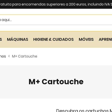
ratuita para encomendas superiores a 200 euros, incluindo IVA
Search
S
MÁQUINAS
HIGIENE & CUIDADOS
MÓVEIS
APREN
hos
M+ Cartouche
M+ Cartouche
Descubra os cartuchos 