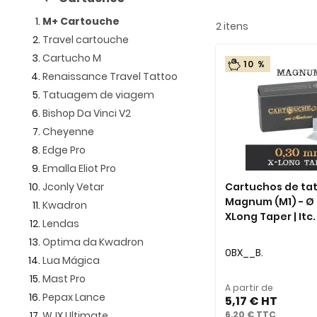
M+ Cartouche
2
itens
Travel cartouche
Cartucho M
10 %
Renaissance Travel Tattoo
Tatuagem de viagem
Bishop Da Vinci V2
Cheyenne
Edge Pro
Emalla Eliot Pro
Jconly Vetar
Cartuchos de t
Magnum (M1) - Ø 
Kwadron
XLong Taper | Itc.
Lendas
Optima da Kwadron
0BX__B.
Lua Mágica
Mast Pro
A partir de
Pepax Lance
5,17 €
WJX Ultimate
6,20 €