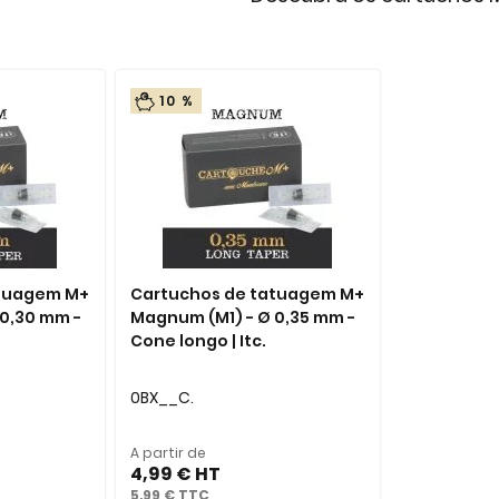
10 %
atuagem M+
Cartuchos de tatuagem M+
0,30 mm -
Magnum (M1) - Ø 0,35 mm -
Cone longo | Itc.
0BX__C.
A partir de
4,99 €
5,99 €