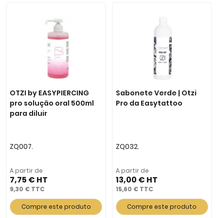
OTZI by EASYPIERCING
Sabonete Verde | Otzi
pro solução oral 500ml
Pro da Easytattoo
para diluir
ZQ007.
ZQ032.
A partir de
A partir de
7,75 €
13,00 €
9,30 €
15,60 €
Compre este produto
Compre este produto