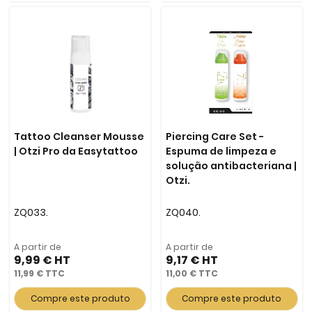
Tattoo Cleanser Mousse
Piercing Care Set -
| Otzi Pro da Easytattoo
Espuma de limpeza e
solução antibacteriana |
Otzi.
ZQ033.
ZQ040.
A partir de
A partir de
9,99 €
9,17 €
11,99 €
11,00 €
Compre este produto
Compre este produto