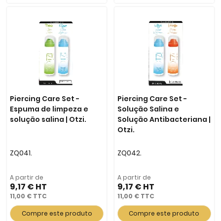
Piercing Care Set -
Piercing Care Set -
Espuma de limpeza e
Solução Salina e
solução salina | Otzi.
Solução Antibacteriana |
Otzi.
ZQ041.
ZQ042.
A partir de
A partir de
9,17 €
9,17 €
11,00 €
11,00 €
Compre este produto
Compre este produto