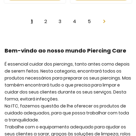
Page
You're
Page
Page
Page
Page
1
2
3
4
5
Page
Next
currently
reading
page
Bem-vindo ao nosso mundo Piercing Care
É essencial cuidar dos piercings, tanto antes como depois
de serem feitos. Nesta categoria, encontrará todos os
produtos necessários para preparar os seus piercings. Mas
também encontrará tudo o que precisa para limpar e
cuidar dos seus clientes durante os seus serviços. Desta
forma, evitará infecções.
Na ITC, fazemos questão de lhe oferecer os produtos de
cuidado adequados, para que possa trabalhar com toda
a tranquilidade.
Trabalhe com o equipamento adequado para ajudar os
seus clientes a sarar, graças às soluções de limpeza, rolos