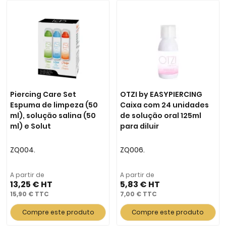
Piercing Care Set
OTZI by EASYPIERCING
Espuma de limpeza (50
Caixa com 24 unidades
ml), solução salina (50
de solução oral 125ml
ml) e Solut
para diluir
ZQ004.
ZQ006.
A partir de
A partir de
13,25 €
5,83 €
15,90 €
7,00 €
Compre este produto
Compre este produto