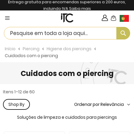
Entrega gratuita para encomendas superiores a 200 euros,
incluindo IVA
Saiba mais
My Cart
Langua
Se
Início
Piercing
Higiene dos piercings
Cuidados com o piercing
Cuidados com o piercing
Itens
1
–
12
de
60
Shop By
Soluções de limpeza e cuidados para piercings