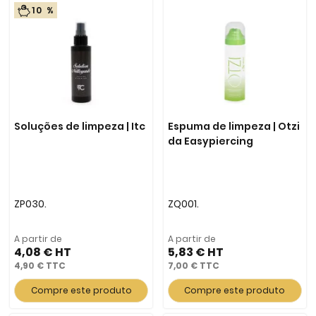
10 %
Soluções de limpeza | Itc
Espuma de limpeza | Otzi
da Easypiercing
ZP030.
ZQ001.
A partir de
A partir de
4,08 €
5,83 €
4,90 €
7,00 €
Compre este produto
Compre este produto