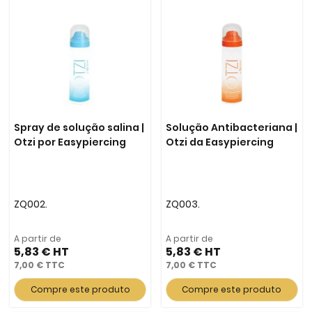
Spray de solução salina |
Solução Antibacteriana |
Otzi por Easypiercing
Otzi da Easypiercing
ZQ002.
ZQ003.
A partir de
A partir de
5,83 €
5,83 €
7,00 €
7,00 €
Compre este produto
Compre este produto