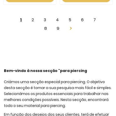
Page
You're
Page
Page
Page
Page
Page
Page
1
2
3
4
5
6
7
currently
Page
Page
8
9
Page
Next
reading
page
Bem-vindo à nossa secção "para piercing
Criámos uma secção especial para piercing. O objetivo
desta secção é tornar a sua pesquisa mais fácil e simples.
Selecionámos os produtos essenciais para trabalhar nas
melhores condições possíveis. Nesta secção, encontrará
todo o seu material para piercing.
Em função dos desejos dos seus clientes, terá de efetuar