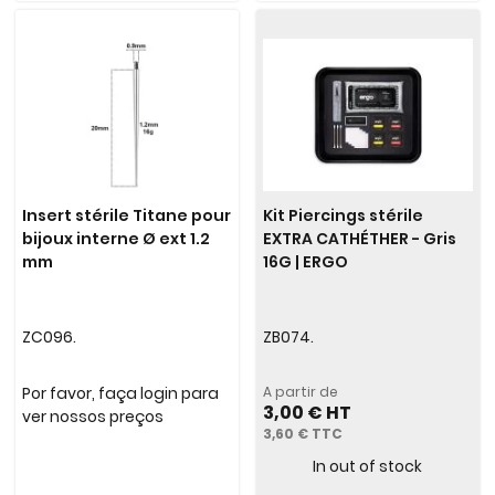
Insert stérile Titane pour
Kit Piercings stérile
bijoux interne Ø ext 1.2
EXTRA CATHÉTHER - Gris
mm
16G | ERGO
ZC096.
ZB074.
Por favor, faça login para
A partir de
3,00 €
ver nossos preços
3,60 €
In out of stock