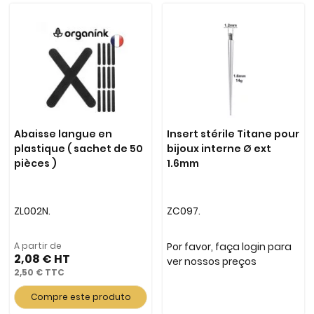
Abaisse langue en
Insert stérile Titane pour
plastique ( sachet de 50
bijoux interne Ø ext
pièces )
1.6mm
ZL002N.
ZC097.
A partir de
Por favor, faça login para
2,08 €
ver nossos preços
2,50 €
Compre este produto