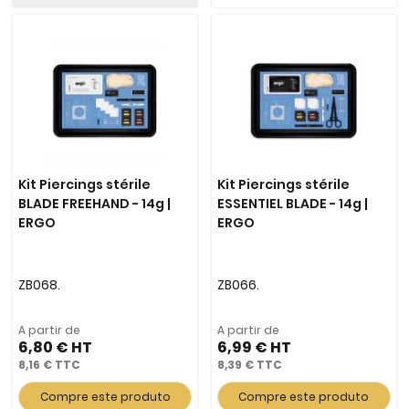
Kit Piercings stérile
Kit Piercings stérile
BLADE FREEHAND - 14g |
ESSENTIEL BLADE - 14g |
ERGO
ERGO
ZB068.
ZB066.
A partir de
A partir de
6,80 €
6,99 €
8,16 €
8,39 €
Compre este produto
Compre este produto