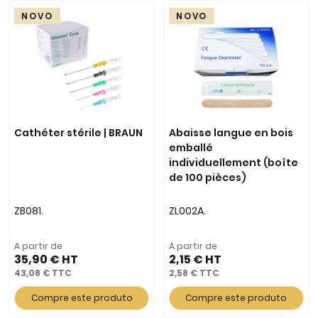
NOVO
NOVO
Cathéter stérile | BRAUN
Abaisse langue en bois
emballé
individuellement (boîte
de 100 pièces)
ZB081.
ZL002A.
A partir de
A partir de
35,90 €
2,15 €
43,08 €
2,58 €
Compre este produto
Compre este produto