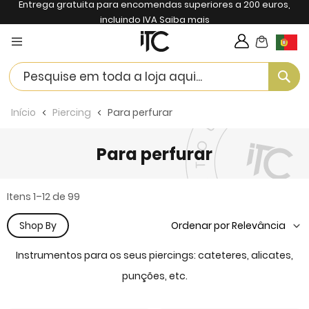
Entrega gratuita para encomendas superiores a 200 euros,
incluindo IVA
Saiba mais
My Cart
Langua
Se
Início
Piercing
Para perfurar
Para perfurar
Itens
1
–
12
de
99
Shop By
Instrumentos para os seus piercings: cateteres, alicates,
punções, etc.