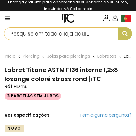
Entrega gratuita para encomendas superiores a 200 euros,
incluindo IVA
Saiba mais
My Cart
Langua
Se
Início
Piercing
Jóias para piercings
Labretas
Labret Titane ASTM F136 interne 1,2x8 losange coloré strass rond | iTC
Labret Titane ASTM F136 interne 1,2x8
losange coloré strass rond | iTC
Réf HD43.
3 PARCELAS SEM JUROS
Ver especificações
Tem alguma pergunta?
Skip
NOVO
to