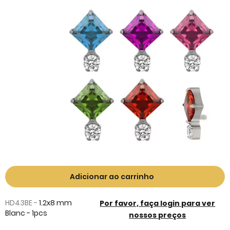
the
end
of
the
images
gallery
Skip
to
Adicionar ao carrinho
the
beginning
HD43BE -
1.2x8 mm
Por favor, faça login para ver
of
Blanc - 1pcs
nossos preços
the