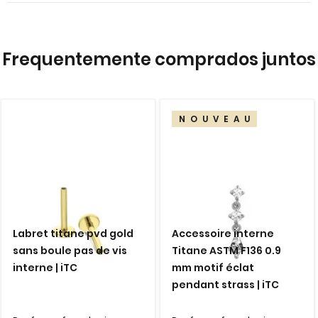
images
gallery
Frequentemente comprados juntos
NOUVEAU
Labret titane pvd gold
Accessoire interne
sans boule pas de vis
Titane ASTM F136 0.9
interne | iTC
mm motif éclat
pendant strass | iTC