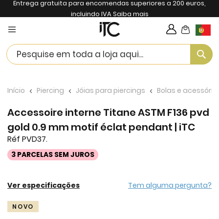
Entrega gratuita para encomendas superiores a 200 euros,
incluindo IVA
Saiba mais
My Cart
Langua
Se
Início
Piercing
Jóias para piercings
Bolas e acessório
Accessoire interne Titane ASTM F136 pvd
gold 0.9 mm motif éclat pendant | iTC
Réf PVD37.
3 PARCELAS SEM JUROS
Ver especificações
Tem alguma pergunta?
Skip
NOVO
to