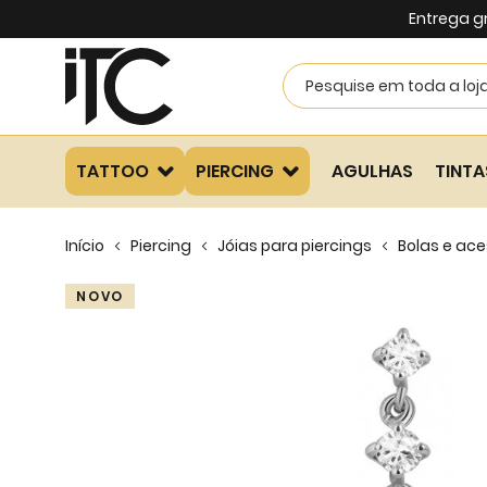
Entrega g
TATTOO
PIERCING
AGULHAS
TINTA
Início
Piercing
Jóias para piercings
Bolas e ace
Skip
NOVO
to
the
end
of
the
images
gallery