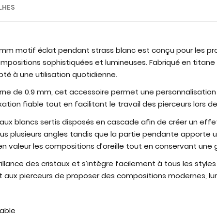
LHES
9 mm motif éclat pendant strass blanc est conçu pour les pr
positions sophistiquées et lumineuses. Fabriqué en titane A
pté à une utilisation quotidienne.
erne de 0.9 mm, cet accessoire permet une personnalisatio
on fiable tout en facilitant le travail des pierceurs lors de l
taux blancs sertis disposés en cascade afin de créer un effet
 sous plusieurs angles tandis que la partie pendante appor
n valeur les compositions d’oreille tout en conservant une g
rillance des cristaux et s’intègre facilement à tous les styles d
et aux pierceurs de proposer des compositions modernes, l
table