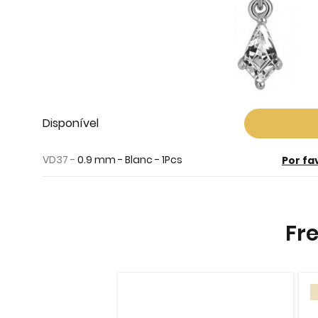
Skip
Disponível
to
the
VD37 -
0.9 mm - Blanc - 1Pcs
Por fa
beginning
of
the
images
Fr
gallery