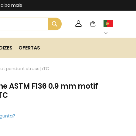
Saiba mais
Search
My Cart
Language
Skip
to
Content
DIZES
OFERTAS
at pendant strass | iTC
ane ASTM F136 0.9 mm motif
iTC
gunta?