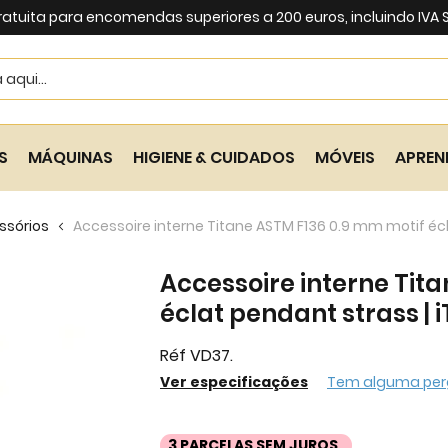
ratuita para encomendas superiores a 200 euros, incluindo IVA
Search
S
MÁQUINAS
HIGIENE & CUIDADOS
MÓVEIS
APREN
ssórios
Accessoire interne Titane ASTM F136 0.9 mm motif écl
Accessoire interne Tit
éclat pendant strass | 
Réf VD37.
Ver especificações
Tem alguma per
3 PARCELAS SEM JUROS