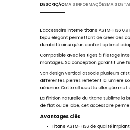
DESCRIÇÃO
MAIS INFORMAÇÕES
MAIS DETA
L’accessoire interne titane ASTM-F136 0.
bijou élégant permettant de créer des com
durabilité ainsi qu’un confort optimal ada
Compatible avec les tiges à filetage int
montages. Sa conception garantit une fixati
Son design vertical associe plusieurs cris
différentes pierres reflètent la lumière
aérienne. Cette silhouette allongée met e
La finition naturelle du titane sublime la b
de flat ou de lobe, cet accessoire perm
Avantages clés
Titane ASTM-F136 de qualité implan