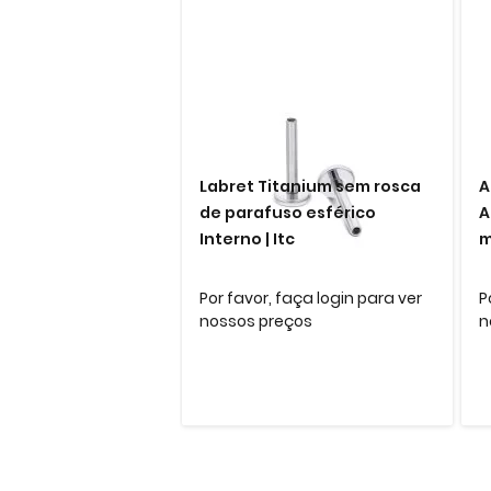
Labret Titanium sem rosca
A
de parafuso esférico
A
Interno | Itc
m
Por favor, faça login para ver
P
nossos preços
n