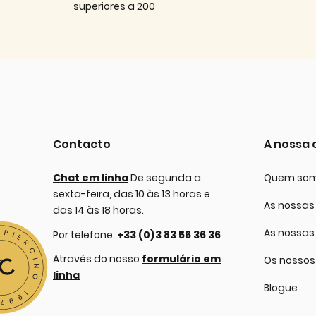
superiores a 200
Contacto
A nossa
Chat em linha
De segunda a
Quem so
sexta-feira, das 10 às 13 horas e
As nossas 
das 14 às 18 horas.
As nossas
Por telefone:
+33 (0)3 83 56 36 36
Através do nosso
formulário em
Os nossos
linha
Blogue