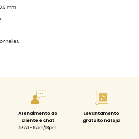
 0.9 mm
e
ionnelles
Atendimento ao
Levantamento
cliente e chat
gratuito na loja
5/7d - 9am/18pm