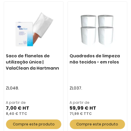
Saco de flanelas de
Quadrados de limpeza
utilização única |
não tecidos - em rolos
ValaClean da Hartmann
ZL048.
ZL037.
A partir de
A partir de
7,00 €
59,99 €
8,40 €
71,99 €
Compre este produto
Compre este produto