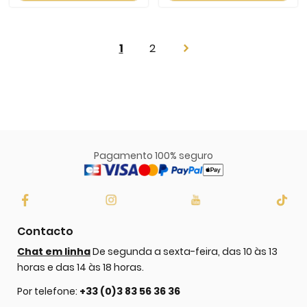
Page
You're
Page
1
2
Page
Next
currently
reading
page
Pagamento 100% seguro
Contacto
Chat em linha
De segunda a sexta-feira, das 10 às 13
horas e das 14 às 18 horas.
Por telefone:
+33 (0)3 83 56 36 36