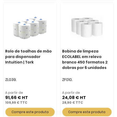
Rolo de toalhas de mão
Bobina de limpeza
para dispensador
ECOLABEL em relevo
Intuition | Tork
branco 450 formatos 2
dobras por 6 unidades
ZL039.
ZF010.
A partir de
A partir de
91,66 €
24,08 €
109,99 €
28,90 €
Compre este produto
Compre este produto