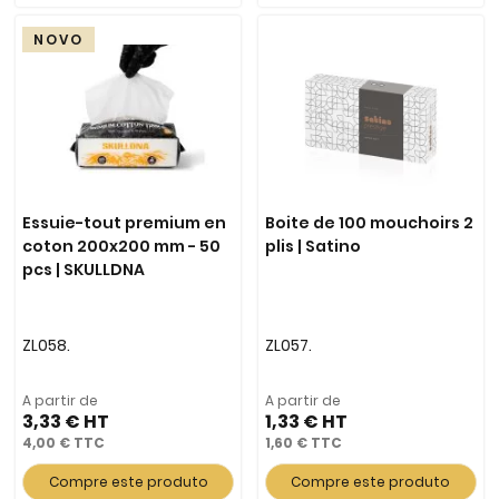
NOVO
Essuie-tout premium en
Boite de 100 mouchoirs 2
coton 200x200 mm - 50
plis | Satino
pcs | SKULLDNA
ZL058.
ZL057.
A partir de
A partir de
3,33 €
1,33 €
4,00 €
1,60 €
Compre este produto
Compre este produto