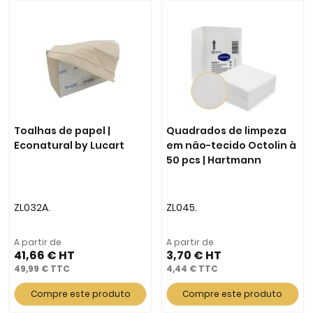
Toalhas de papel |
Quadrados de limpeza
Econatural by Lucart
em não-tecido Octolin à
50 pcs | Hartmann
ZL032A.
ZL045.
A partir de
A partir de
41,66 €
3,70 €
49,99 €
4,44 €
Compre este produto
Compre este produto