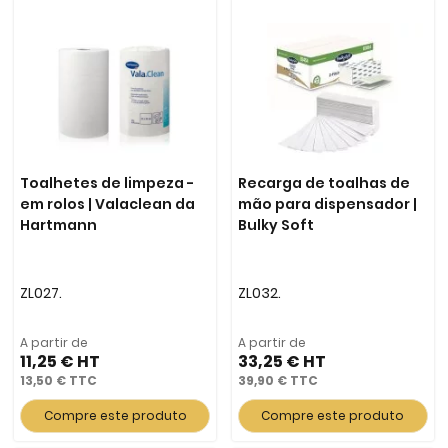
Toalhetes de limpeza -
Recarga de toalhas de
em rolos | Valaclean da
mão para dispensador |
Hartmann
Bulky Soft
ZL027.
ZL032.
A partir de
A partir de
11,25 €
33,25 €
13,50 €
39,90 €
Compre este produto
Compre este produto