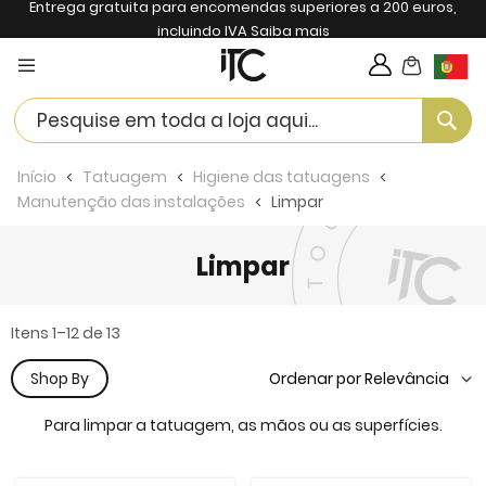
Entrega gratuita para encomendas superiores a 200 euros,
incluindo IVA
Saiba mais
My Cart
Langua
Se
Início
Tatuagem
Higiene das tatuagens
Manutenção das instalações
Limpar
Limpar
Itens
1
–
12
de
13
Shop By
Para limpar a tatuagem, as mãos ou as superfícies.