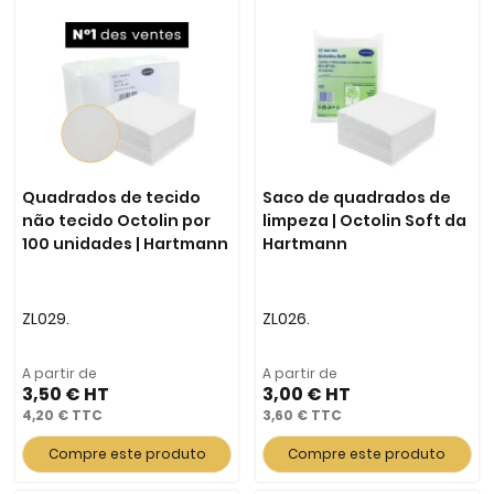
Quadrados de tecido
Saco de quadrados de
não tecido Octolin por
limpeza | Octolin Soft da
100 unidades | Hartmann
Hartmann
ZL029.
ZL026.
A partir de
A partir de
3,50 €
3,00 €
4,20 €
3,60 €
Compre este produto
Compre este produto