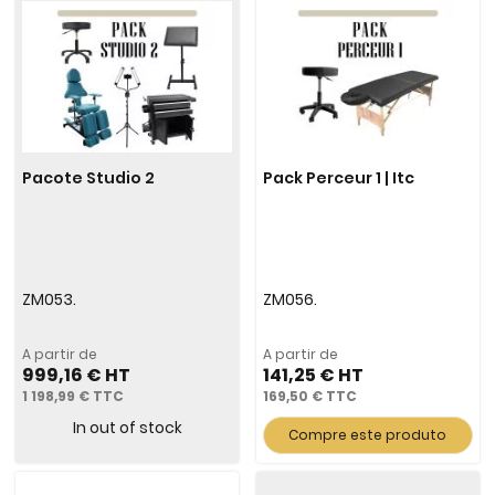
Pacote Studio 2
Pack Perceur 1 | Itc
ZM053.
ZM056.
A partir de
A partir de
999,16 €
141,25 €
1 198,99 €
169,50 €
In out of stock
Compre este produto