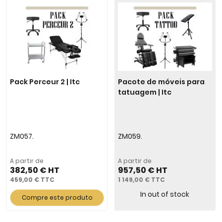
Pack Perceur 2 | Itc
Pacote de móveis para
tatuagem | Itc
ZM057.
ZM059.
A partir de
A partir de
382,50 €
957,50 €
459,00 €
1 149,00 €
In out of stock
Compre este produto