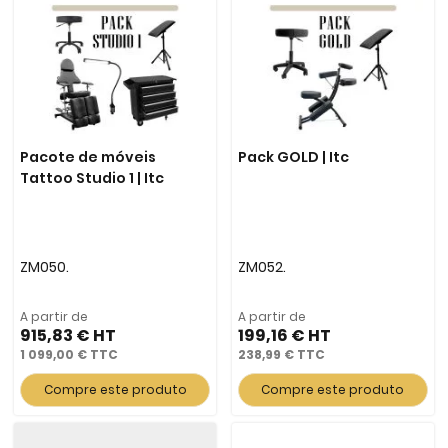
Pacote de móveis
Pack GOLD | Itc
Tattoo Studio 1 | Itc
ZM050.
ZM052.
A partir de
A partir de
915,83 €
199,16 €
1 099,00 €
238,99 €
Compre este produto
Compre este produto