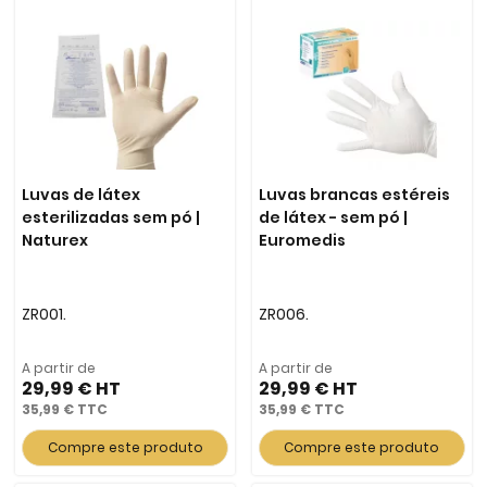
Luvas de látex
Luvas brancas estéreis
esterilizadas sem pó |
de látex - sem pó |
Naturex
Euromedis
ZR001.
ZR006.
A partir de
A partir de
29,99 €
29,99 €
35,99 €
35,99 €
Compre este produto
Compre este produto