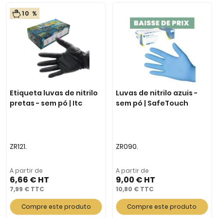
10 %
Etiqueta luvas de nitrilo
Luvas de nitrilo azuis -
pretas - sem pó | Itc
sem pó | SafeTouch
ZR121.
ZR090.
A partir de
A partir de
6,66 €
9,00 €
7,99 €
10,80 €
Compre este produto
Compre este produto