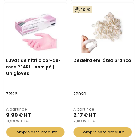
10 %
Luvas de nitrilo cor-de-
Dedeira em látex branco
rosa PEARL - sem pó |
Unigloves
ZR126.
ZR020.
A partir de
A partir de
9,99 €
2,17 €
11,99 €
2,60 €
Compre este produto
Compre este produto