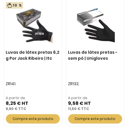
10 %
Luvas de látex pretas 6,2
Luvas de látex pretas -
g Por Jack Ribeiro | Itc
sem pó | Unigloves
ZR141.
ZR132.
A partir de
A partir de
8,25 €
9,58 €
9,90 €
11,50 €
Compre este produto
Compre este produto