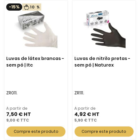
-15%
10 %
Luvas de látex brancas -
Luvas de nitrilo pretas -
sem pó | Itc
sem pó | Naturex
ZR011.
ZR111.
A partir de
A partir de
7,50 €
4,92 €
9,00 €
5,90 €
Compre este produto
Compre este produto