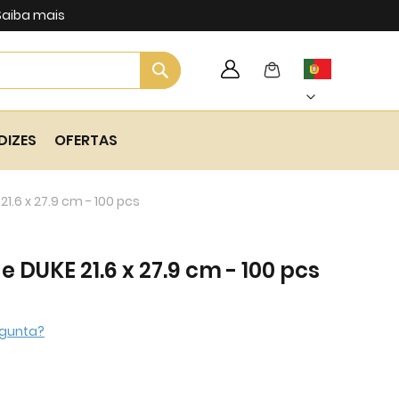
Saiba mais
Search
My Cart
Language
Skip
to
Content
DIZES
OFERTAS
21.6 x 27.9 cm - 100 pcs
 DUKE 21.6 x 27.9 cm - 100 pcs
gunta?