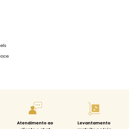
s
els
icace
Atendimento ao
Levantamento