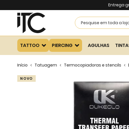
Entrega g
TATTOO
PIERCING
AGULHAS
TINTA
Início
Tatuagem
Termocopiadoras e stencils
Skip
NOVO
to
the
end
of
the
images
gallery