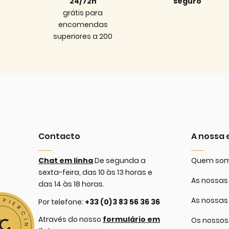
24/72h
seguro
grátis para
encomendas
superiores a 200
Contacto
A nossa
Chat em linha
De segunda a
Quem so
sexta-feira, das 10 às 13 horas e
As nossas 
das 14 às 18 horas.
As nossas
Por telefone:
+33 (0)3 83 56 36 36
Através do nosso
formulário em
Os nossos