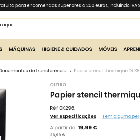
ratuita para encomendas superiores a 200 euros, incluindo IVA
Search
S
MÁQUINAS
HIGIENE & CUIDADOS
MÓVEIS
APREN
Documentos de transferência
Papier stencil thermique DUKE 
OUTRO
Papier stencil thermique
Réf 0K296.
Ver especificações
Tem alguma per
A partir de
19,99 €
23,99 €