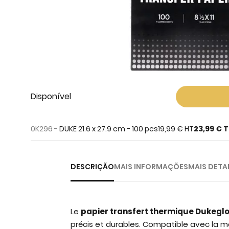
Skip
to
Disponível
the
beginning
0K296 -
DUKE 21.6 x 27.9 cm - 100 pcs
19,99 €
HT
23,99 €
T
of
the
images
gallery
DESCRIÇÃO
MAIS INFORMAÇÕES
MAIS DETA
Le
papier transfert thermique Dukeglo
précis et durables. Compatible avec la m