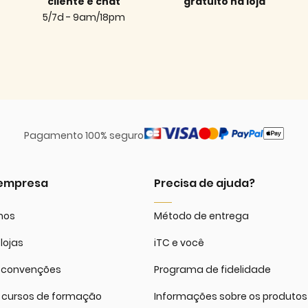
cliente e chat
gratuito na loja
5/7d - 9am/18pm
Pagamento 100% seguro
 empresa
Precisa de ajuda?
mos
Método de entrega
lojas
iTC e você
 convenções
Programa de fidelidade
 cursos de formação
Informações sobre os produtos