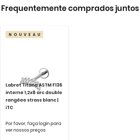
gallery
Frequentemente comprados juntos
NOUVEAU
Labret Titane ASTM F136
interne 1,2x8 arc double
rangéee strass blanc |
iTC
Por favor, faça login para
ver nossos preços