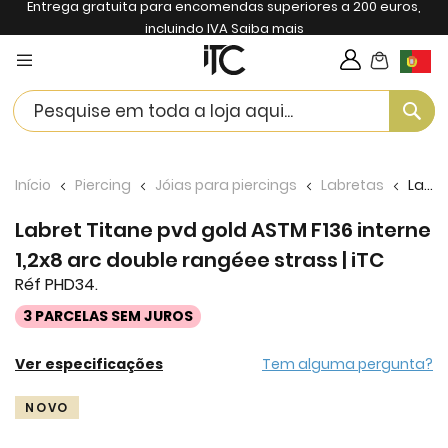
Entrega gratuita para encomendas superiores a 200 euros,
incluindo IVA
Saiba mais
My Cart
Langua
Se
Início
Piercing
Jóias para piercings
Labretas
Labret Titane pvd gold ASTM F136 interne 1,2x8 arc double rangéee strass | iTC
Labret Titane pvd gold ASTM F136 interne
1,2x8 arc double rangéee strass | iTC
Réf PHD34.
3 PARCELAS SEM JUROS
Ver especificações
Tem alguma pergunta?
Skip
NOVO
to