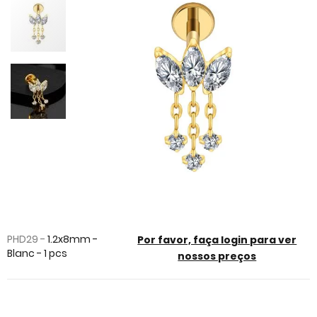
the
end
of
the
images
gallery
Skip
to
PHD29 -
1.2x8mm -
Por favor, faça login para ver
the
Blanc - 1 pcs
nossos preços
beginning
of
the
images