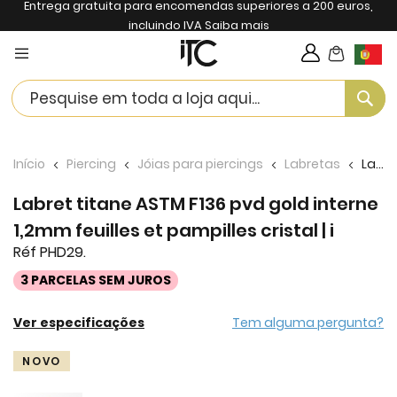
Entrega gratuita para encomendas superiores a 200 euros,
incluindo IVA
Saiba mais
My Cart
Langua
Se
Início
Piercing
Jóias para piercings
Labretas
Labret titane ASTM F136 pvd gold interne 1,2mm feuilles et pampilles cristal | i
Labret titane ASTM F136 pvd gold interne
1,2mm feuilles et pampilles cristal | i
Réf PHD29.
3 PARCELAS SEM JUROS
Ver especificações
Tem alguma pergunta?
Skip
NOVO
to