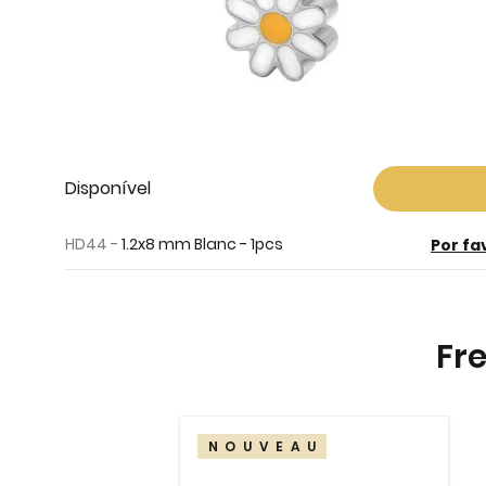
Skip
Disponível
to
the
HD44 -
1.2x8 mm Blanc - 1pcs
Por fa
beginning
of
the
images
Fr
gallery
NOUVEAU