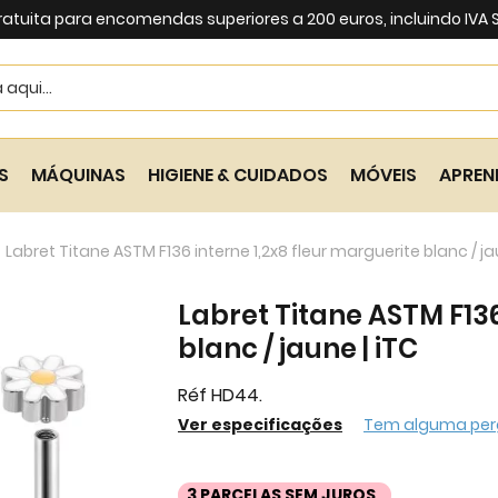
ratuita para encomendas superiores a 200 euros, incluindo IVA
Search
S
MÁQUINAS
HIGIENE & CUIDADOS
MÓVEIS
APREN
Labret Titane ASTM F136 interne 1,2x8 fleur marguerite blanc / ja
Labret Titane ASTM F136
blanc / jaune | iTC
Réf HD44.
Ver especificações
Tem alguma per
3 PARCELAS SEM JUROS