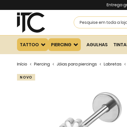
Entrega g
TATTOO
PIERCING
AGULHAS
TINTA
Início
Piercing
Jóias para piercings
Labretas
Skip
NOVO
to
the
end
of
the
images
gallery