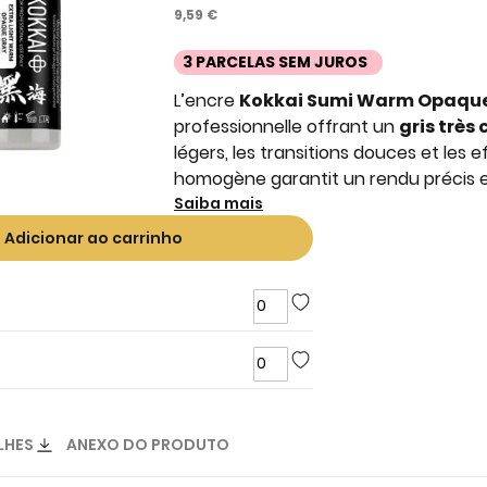
9,59 €
3 PARCELAS SEM JUROS
L’encre
Kokkai Sumi Warm Opaque 
professionnelle offrant un
gris très
légers, les transitions douces et les e
homogène garantit un rendu précis e
Saiba mais
Adicionar ao carrinho
LHES
ANEXO DO PRODUTO