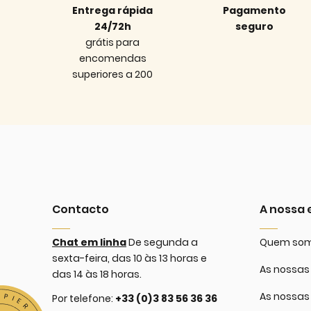
Entrega rápida
Pagamento
24/72h
seguro
grátis para
encomendas
superiores a 200
Contacto
A nossa
Chat em linha
De segunda a
Quem so
sexta-feira, das 10 às 13 horas e
As nossas 
das 14 às 18 horas.
As nossas
Por telefone:
+33 (0)3 83 56 36 36