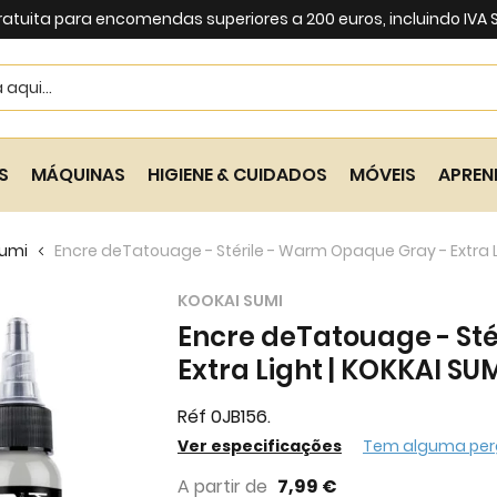
ratuita para encomendas superiores a 200 euros, incluindo IVA
Search
S
MÁQUINAS
HIGIENE & CUIDADOS
MÓVEIS
APREN
Sumi
Encre deTatouage - Stérile - Warm Opaque Gray - Extra Li
KOOKAI SUMI
Encre deTatouage - St
Extra Light | KOKKAI SU
Réf 0JB156.
Ver especificações
Tem alguma per
A partir de
7,99 €