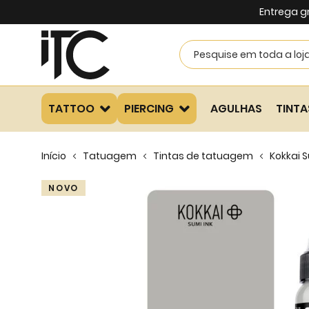
Entrega g
TATTOO
PIERCING
AGULHAS
TINTA
Início
Tatuagem
Tintas de tatuagem
Kokkai 
Skip
NOVO
to
the
end
of
the
images
gallery