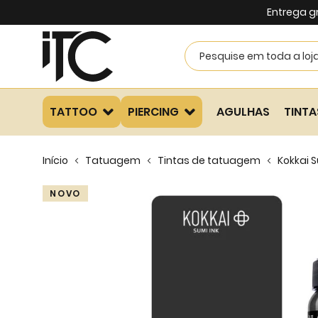
Entrega g
TATTOO
PIERCING
AGULHAS
TINTA
Início
Tatuagem
Tintas de tatuagem
Kokkai 
Skip
NOVO
to
the
end
of
the
images
gallery