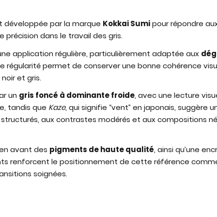
t développée par la marque
Kokkai Sumi
pour répondre aux
 précision dans le travail des gris.
une application régulière, particulièrement adaptée aux
dég
te régularité permet de conserver une bonne cohérence visuell
oir et gris.
ar un
gris foncé à dominante froide
, avec une lecture vis
, tandis que
Kaze
, qui signifie “vent” en japonais, suggère u
structurés, aux contrastes modérés et aux compositions n
en avant des
pigments de haute qualité
, ainsi qu’une enc
nts renforcent le positionnement de cette référence comm
ransitions soignées.