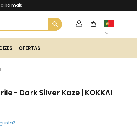
Saiba mais
Search
My Cart
Language
Skip
to
Content
DIZES
OFERTAS
I
ile - Dark Silver Kaze | KOKKAI
gunta?