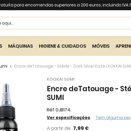
ratuita para encomendas superiores a 200 euros, incluindo IVA
Search
S
MÁQUINAS
HIGIENE & CUIDADOS
MÓVEIS
APREN
Sumi
Encre deTatouage - Stérile - Dark Silver Kaze | KOKKAI SUM
KOOKAI SUMI
Encre deTatouage - Stér
SUMI
Réf 0JB174.
Ver especificações
Tem alguma per
A partir de
7,99 €