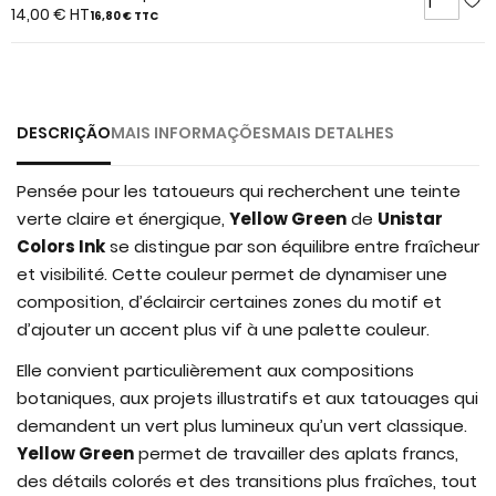
of
14,00 €
HT
16,80 €
TTC
the
images
gallery
DESCRIÇÃO
MAIS INFORMAÇÕES
MAIS DETALHES
Pensée pour les tatoueurs qui recherchent une teinte
verte claire et énergique,
Yellow Green
de
Unistar
Colors Ink
se distingue par son équilibre entre fraîcheur
et visibilité. Cette couleur permet de dynamiser une
composition, d’éclaircir certaines zones du motif et
d’ajouter un accent plus vif à une palette couleur.
Elle convient particulièrement aux compositions
botaniques, aux projets illustratifs et aux tatouages qui
demandent un vert plus lumineux qu’un vert classique.
Yellow Green
permet de travailler des aplats francs,
des détails colorés et des transitions plus fraîches, tout