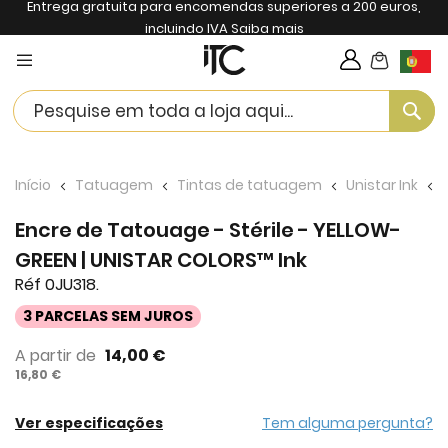
Entrega gratuita para encomendas superiores a 200 euros,
incluindo IVA
Saiba mais
My Cart
Langua
Se
Início
Tatuagem
Tintas de tatuagem
Unistar Ink
Encre de Tatouage - Stérile - YELLOW-
GREEN | UNISTAR COLORS™ Ink
Réf 0JU318.
3 PARCELAS SEM JUROS
A partir de
14,00 €
16,80 €
Ver especificações
Tem alguma pergunta?