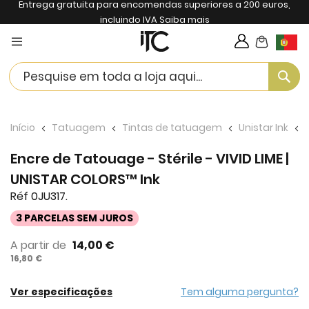
Entrega gratuita para encomendas superiores a 200 euros,
incluindo IVA
Saiba mais
My Cart
Langua
Se
Início
Tatuagem
Tintas de tatuagem
Unistar Ink
Encre de Tatouage - Stérile - VIVID LIME |
UNISTAR COLORS™ Ink
Réf 0JU317.
3 PARCELAS SEM JUROS
A partir de
14,00 €
16,80 €
Ver especificações
Tem alguma pergunta?