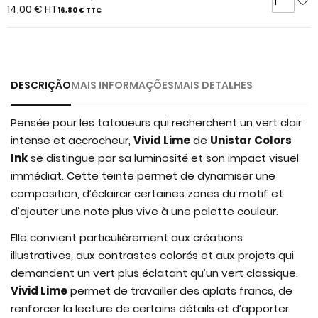
of
14,00 €
HT
16,80 €
TTC
the
images
gallery
DESCRIÇÃO
MAIS INFORMAÇÕES
MAIS DETALHES
Pensée pour les tatoueurs qui recherchent un vert clair
intense et accrocheur,
Vivid Lime
de
Unistar Colors
Ink
se distingue par sa luminosité et son impact visuel
immédiat. Cette teinte permet de dynamiser une
composition, d’éclaircir certaines zones du motif et
d’ajouter une note plus vive à une palette couleur.
Elle convient particulièrement aux créations
illustratives, aux contrastes colorés et aux projets qui
demandent un vert plus éclatant qu’un vert classique.
Vivid Lime
permet de travailler des aplats francs, de
renforcer la lecture de certains détails et d’apporter