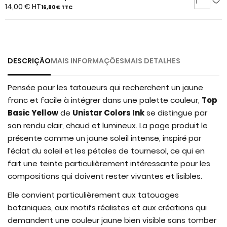
of
14,00 €
HT
16,80 €
TTC
the
images
gallery
DESCRIÇÃO
MAIS INFORMAÇÕES
MAIS DETALHES
Pensée pour les tatoueurs qui recherchent un jaune
franc et facile à intégrer dans une palette couleur,
Top
Basic Yellow
de
Unistar Colors Ink
se distingue par
son rendu clair, chaud et lumineux. La page produit le
présente comme un jaune soleil intense, inspiré par
l’éclat du soleil et les pétales de tournesol, ce qui en
fait une teinte particulièrement intéressante pour les
compositions qui doivent rester vivantes et lisibles.
Elle convient particulièrement aux tatouages
botaniques, aux motifs réalistes et aux créations qui
demandent une couleur jaune bien visible sans tomber