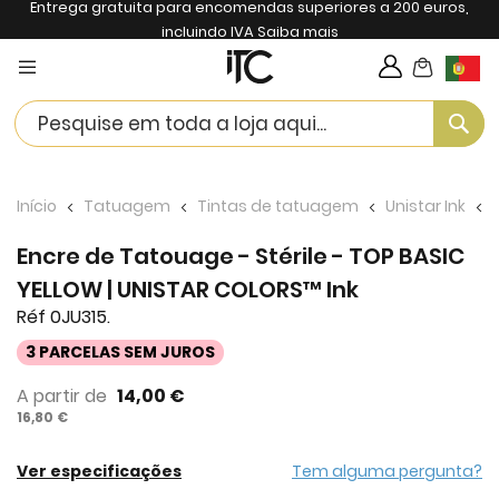
Entrega gratuita para encomendas superiores a 200 euros,
incluindo IVA
Saiba mais
My Cart
Langua
Se
Início
Tatuagem
Tintas de tatuagem
Unistar Ink
Encre de Tatouage - Stérile - TOP BASIC
YELLOW | UNISTAR COLORS™ Ink
Réf 0JU315.
3 PARCELAS SEM JUROS
A partir de
14,00 €
16,80 €
Ver especificações
Tem alguma pergunta?