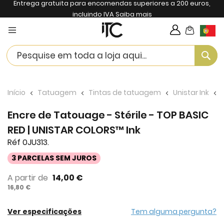
Entrega gratuita para encomendas superiores a 200 euros,
incluindo IVA
Saiba mais
My Cart
Langua
Se
Início
Tatuagem
Tintas de tatuagem
Unistar Ink
Encre de Tatouage - Stérile - TOP BASIC
RED | UNISTAR COLORS™ Ink
Réf 0JU313.
3 PARCELAS SEM JUROS
A partir de
14,00 €
16,80 €
Ver especificações
Tem alguma pergunta?