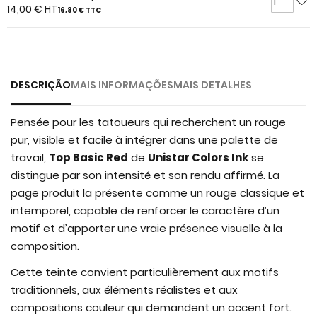
of
14,00 €
HT
16,80 €
TTC
the
images
gallery
DESCRIÇÃO
MAIS INFORMAÇÕES
MAIS DETALHES
Pensée pour les tatoueurs qui recherchent un rouge
pur, visible et facile à intégrer dans une palette de
travail,
Top Basic Red
de
Unistar Colors Ink
se
distingue par son intensité et son rendu affirmé. La
page produit la présente comme un rouge classique et
intemporel, capable de renforcer le caractère d’un
motif et d’apporter une vraie présence visuelle à la
composition.
Cette teinte convient particulièrement aux motifs
traditionnels, aux éléments réalistes et aux
compositions couleur qui demandent un accent fort.