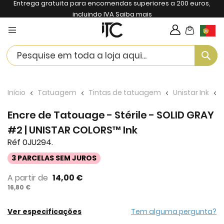
Entrega gratuita para encomendas superiores a 200 euros,
incluindo IVA
Saiba mais
My Cart
Langua
Se
Início
Tatuagem
Tintas de tatuagem
Unistar Ink
Encre de Tatouage - Stérile - SOLID GRAY
#2 | UNISTAR COLORS™ Ink
Réf 0JU294.
3 PARCELAS SEM JUROS
A partir de
14,00 €
16,80 €
Ver especificações
Tem alguma pergunta?