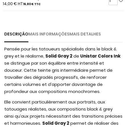
of
14,00 €
HT
16,80 €
TTC
the
images
gallery
DESCRIÇÃO
MAIS INFORMAÇÕES
MAIS DETALHES
Pensée pour les tatoueurs spécialisés dans le black &
grey et le réalisme,
Solid Gray 2
de
Unistar Colors Ink
se distingue par son équilibre entre intensité et
douceur. Cette teinte gris intermédiaire permet de
travailler des dégradés progressifs, de renforcer
certains volumes et d’apporter davantage de
profondeur aux compositions monochromes.
Elle convient particulièrement aux portraits, aux
tatouages réalistes, aux compositions black & grey
ainsi qu’aux projets nécessitant des transitions précises
et harmonieuses.
Solid Gray 2
permet de réaliser des