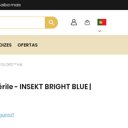
Saiba mais
Search
My Cart
Language
Skip
to
Content
DIZES
OFERTAS
 COLORS™ Ink
rile - INSEKT BRIGHT BLUE |
gunta?