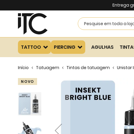
Entrega g
TATTOO
PIERCING
AGULHAS
TINTA
Início
Tatuagem
Tintas de tatuagem
Unistar 
Skip
NOVO
to
the
end
of
the
images
gallery