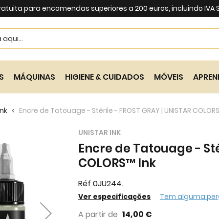
ratuita para encomendas superiores a 200 euros, incluindo IVA
Search
S
MÁQUINAS
HIGIENE & CUIDADOS
MÓVEIS
APREN
Ink
Encre de Tatouage - Stérile - FROST GRAY | UNISTAR COLORS
UNISTAR INK
Encre de Tatouage - Sté
COLORS™ Ink
Réf 0JU244.
Ver especificações
Tem alguma per
A partir de
14,00 €