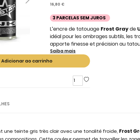
16,80 €
3 PARCELAS SEM JUROS
L’encre de tatouage
Frost Gray
de
U
idéal pour les ombrages subtils, les t
apporte finesse et précision au tato
Saiba mais
Adicionar ao carrinho
LHES
une teinte gris très clair avec une tonalité froide,
Frost G
es compositions. Cette couleur permet de travailler les zones