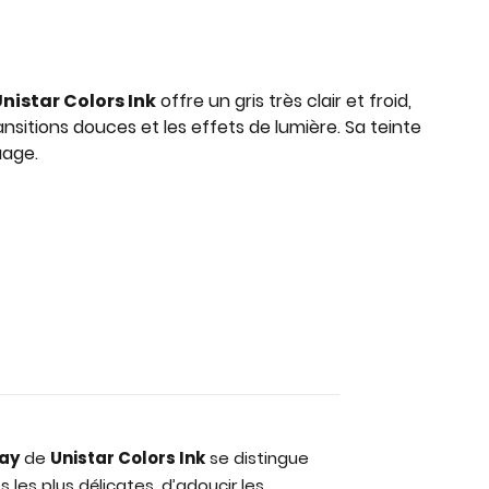
nistar Colors Ink
offre un gris très clair et froid,
ransitions douces et les effets de lumière. Sa teinte
uage.
ray
de
Unistar Colors Ink
se distingue
 les plus délicates, d’adoucir les