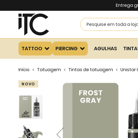
Entrega g
TATTOO
PIERCING
AGULHAS
TINTA
Início
Tatuagem
Tintas de tatuagem
Unistar 
Skip
NOVO
to
the
end
of
the
images
gallery