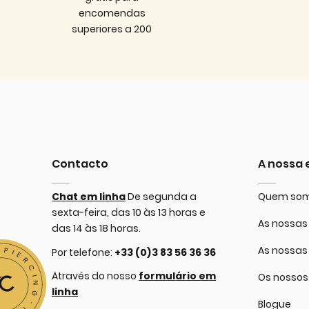
encomendas
superiores a 200
Contacto
A nossa
Chat em linha
De segunda a
Quem so
sexta-feira, das 10 às 13 horas e
As nossas 
das 14 às 18 horas.
As nossas
Por telefone:
+33 (0)3 83 56 36 36
Através do nosso
formulário em
Os nossos
linha
Blogue