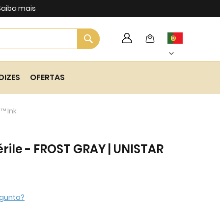
Saiba mais
Search
My Cart
Language
Skip
to
Content
DIZES
OFERTAS
™ Ink
rile - FROST GRAY | UNISTAR
gunta?