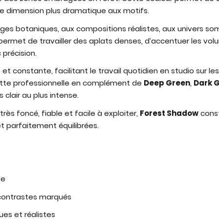
ne dimension plus dramatique aux motifs.
ages botaniques, aux compositions réalistes, aux univers som
ermet de travailler des aplats denses, d’accentuer les volu
 précision.
 et constante, facilitant le travail quotidien en studio sur
lette professionnelle en complément de
Deep Green
,
Dark 
clair au plus intense.
rès foncé, fiable et facile à exploiter,
Forest Shadow
const
t parfaitement équilibrées.
se
contrastes marqués
es et réalistes