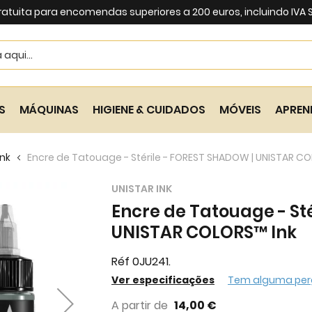
ratuita para encomendas superiores a 200 euros, incluindo IVA
Search
S
MÁQUINAS
HIGIENE & CUIDADOS
MÓVEIS
APREN
Ink
Encre de Tatouage - Stérile - FOREST SHADOW | UNISTAR CO
UNISTAR INK
Encre de Tatouage - St
UNISTAR COLORS™ Ink
Réf 0JU241.
Ver especificações
Tem alguma per
A partir de
14,00 €