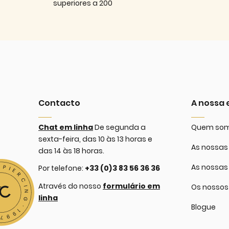
superiores a 200
Contacto
A nossa
Chat em linha
De segunda a
Quem so
sexta-feira, das 10 às 13 horas e
As nossas 
das 14 às 18 horas.
As nossas
Por telefone:
+33 (0)3 83 56 36 36
Através do nosso
formulário em
Os nossos
linha
Blogue