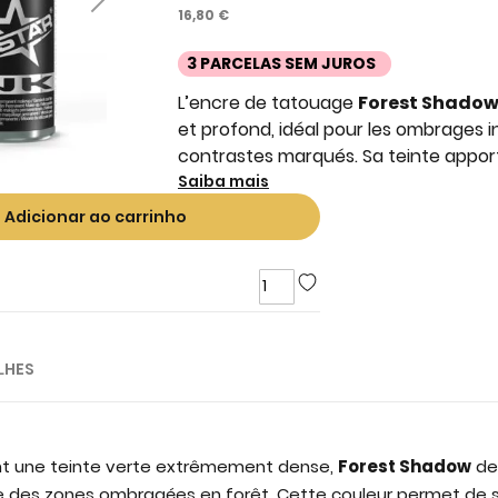
16,80 €
3 PARCELAS SEM JUROS
L’encre de tatouage
Forest Shado
et profond, idéal pour les ombrages i
contrastes marqués. Sa teinte appor
Saiba mais
Adicionar ao carrinho
LHES
ent une teinte verte extrêmement dense,
Forest Shadow
d
 des zones ombragées en forêt. Cette couleur permet de s