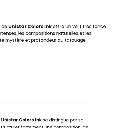
w
de
Unistar Colors Ink
offre un vert très foncé
ntenses, les compositions naturelles et les
te mystère et profondeur au tatouage.
e
Unistar Colors Ink
se distingue par sa
tructurer fortement une composition, de