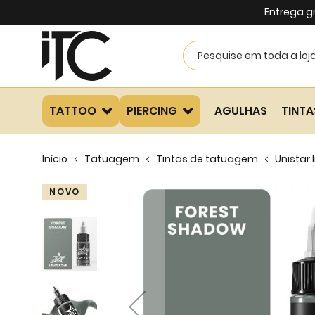
Entrega g
TATTOO
PIERCING
AGULHAS
TINTA
Início
Tatuagem
Tintas de tatuagem
Unistar 
Skip
NOVO
to
the
end
of
the
images
gallery