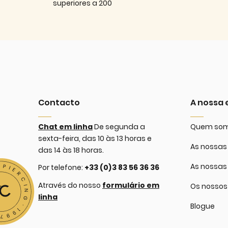
superiores a 200
Contacto
A nossa
Chat em linha
De segunda a
Quem so
sexta-feira, das 10 às 13 horas e
As nossas 
das 14 às 18 horas.
As nossas
Por telefone:
+33 (0)3 83 56 36 36
Através do nosso
formulário em
Os nossos
linha
Blogue