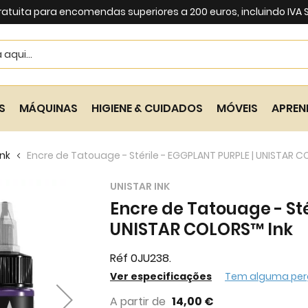
ratuita para encomendas superiores a 200 euros, incluindo IVA
Search
S
MÁQUINAS
HIGIENE & CUIDADOS
MÓVEIS
APREN
Ink
Encre de Tatouage - Stérile - EGGPLANT PURPLE | UNISTAR C
UNISTAR INK
Encre de Tatouage - Sté
UNISTAR COLORS™ Ink
Réf 0JU238.
Ver especificações
Tem alguma per
A partir de
14,00 €