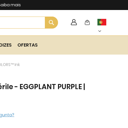
Saiba mais
Search
My Cart
Language
Skip
to
Content
DIZES
OFERTAS
OLORS™ Ink
rile - EGGPLANT PURPLE |
gunta?