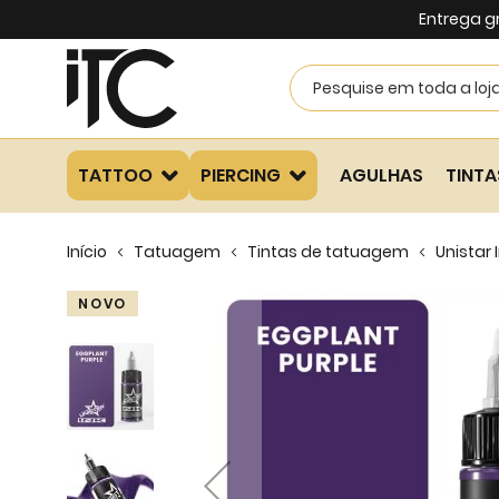
Entrega g
TATTOO
PIERCING
AGULHAS
TINTA
Início
Tatuagem
Tintas de tatuagem
Unistar 
Skip
NOVO
to
the
end
of
the
images
gallery