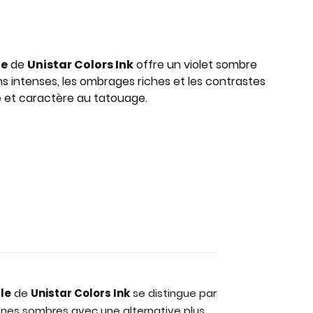
le
de
Unistar Colors Ink
offre un violet sombre
ns intenses, les ombrages riches et les contrastes
 et caractère au tatouage.
le
de
Unistar Colors Ink
se distingue par
zones sombres avec une alternative plus