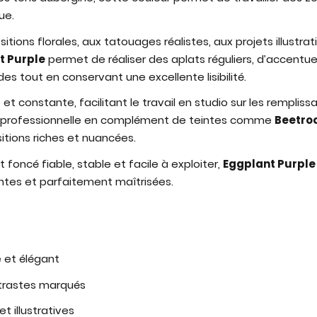
ue.
tions florales, aux tatouages réalistes, aux projets illustrat
t Purple
permet de réaliser des aplats réguliers, d’accentue
des tout en conservant une excellente lisibilité.
 et constante, facilitant le travail en studio sur les remplis
e professionnelle en complément de teintes comme
Beetroo
tions riches et nuancées.
 foncé fiable, stable et facile à exploiter,
Eggplant Purple
ntes et parfaitement maîtrisées.
 et élégant
ntrastes marqués
t illustratives