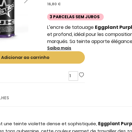
16,80 €
3 PARCELAS SEM JUROS
L’encre de tatouage
Eggplant Purp
et profond, idéal pour les compositio
marqués. Sa teinte apporte élégance
Saiba mais
Adicionar ao carrinho
LHES
t une teinte violette dense et sophistiquée,
Eggplant Purp
des tons aubergine, cette couleur permet de travailler des 