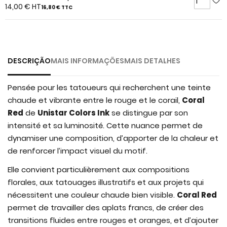
of
14,00 €
HT
16,80 €
TTC
the
images
gallery
DESCRIÇÃO
MAIS INFORMAÇÕES
MAIS DETALHES
Pensée pour les tatoueurs qui recherchent une teinte
chaude et vibrante entre le rouge et le corail,
Coral
Red
de
Unistar Colors Ink
se distingue par son
intensité et sa luminosité. Cette nuance permet de
dynamiser une composition, d’apporter de la chaleur et
de renforcer l’impact visuel du motif.
Elle convient particulièrement aux compositions
florales, aux tatouages illustratifs et aux projets qui
nécessitent une couleur chaude bien visible.
Coral Red
permet de travailler des aplats francs, de créer des
transitions fluides entre rouges et oranges, et d’ajouter