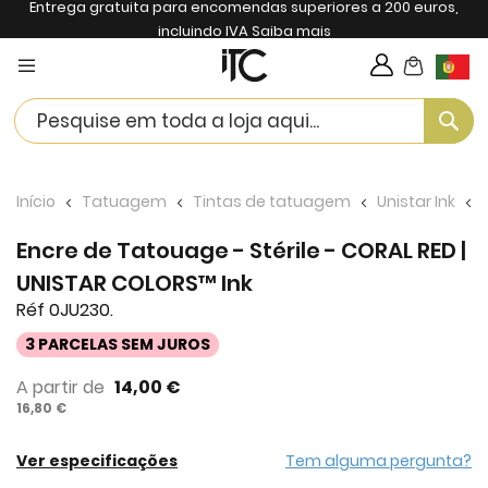
Entrega gratuita para encomendas superiores a 200 euros,
incluindo IVA
Saiba mais
My Cart
Langua
Se
Início
Tatuagem
Tintas de tatuagem
Unistar Ink
Encre de Tatouage - Stérile - CORAL RED |
UNISTAR COLORS™ Ink
Réf 0JU230.
3 PARCELAS SEM JUROS
A partir de
14,00 €
16,80 €
Ver especificações
Tem alguma pergunta?