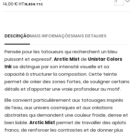
of
14,00 €
HT
16,80 €
TTC
the
images
gallery
DESCRIÇÃO
MAIS INFORMAÇÕES
MAIS DETALHES
Pensée pour les tatoueurs qui recherchent un bleu
puissant et expressif,
Arctic Mist
de
Unistar Colors
Ink
se distingue par son intensité visuelle et sa
capacité à structurer la composition. Cette teinte
permet de créer des zones fortes, de souligner certains
détails et d’apporter une vraie profondeur au motif.
Elle convient particulièrement aux tatouages inspirés
de l’eau, aux univers cosmiques et aux créations
abstraites qui demandent une couleur froide, dense et
bien lisible.
Arctic Mist
permet de travailler des aplats
francs, de renforcer les contrastes et de donner plus