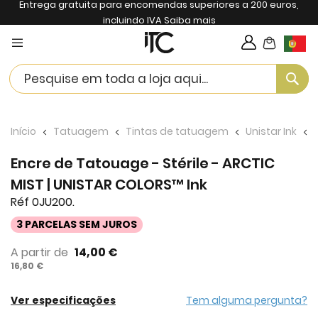
Entrega gratuita para encomendas superiores a 200 euros,
incluindo IVA
Saiba mais
My Cart
Langua
Se
Início
Tatuagem
Tintas de tatuagem
Unistar Ink
Encre de Tatouage - Stérile - ARCTIC
MIST | UNISTAR COLORS™ Ink
Réf 0JU200.
3 PARCELAS SEM JUROS
A partir de
14,00 €
16,80 €
Ver especificações
Tem alguma pergunta?