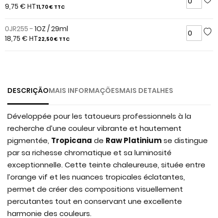
of
9,75 €
HT
11,70 €
TTC
the
images
0JR255 -
1OZ / 29ml
gallery
18,75 €
HT
22,50 €
TTC
DESCRIÇÃO
MAIS INFORMAÇÕES
MAIS DETALHES
Développée pour les tatoueurs professionnels à la
recherche d’une couleur vibrante et hautement
pigmentée,
Tropicana
de
Raw Platinium
se distingue
par sa richesse chromatique et sa luminosité
exceptionnelle. Cette teinte chaleureuse, située entre
l’orange vif et les nuances tropicales éclatantes,
permet de créer des compositions visuellement
percutantes tout en conservant une excellente
harmonie des couleurs.