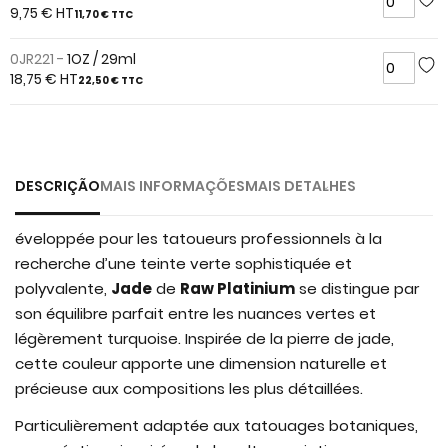
of
9,75 €
HT
11,70 €
TTC
the
images
0JR221 -
1OZ / 29ml
gallery
18,75 €
HT
22,50 €
TTC
DESCRIÇÃO
MAIS INFORMAÇÕES
MAIS DETALHES
éveloppée pour les tatoueurs professionnels à la
recherche d’une teinte verte sophistiquée et
polyvalente,
Jade
de
Raw Platinium
se distingue par
son équilibre parfait entre les nuances vertes et
légèrement turquoise. Inspirée de la pierre de jade,
cette couleur apporte une dimension naturelle et
précieuse aux compositions les plus détaillées.
Particulièrement adaptée aux tatouages botaniques,