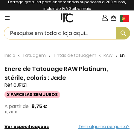
Entrega gratuita para encomendas superiores a 200 euros,
incluindo IVA
Saiba mais
My Cart
Langua
Se
Início
Tatuagem
Tintas de tatuagem
RAW
Encre de Tatouage RAW Platinum, stérile, coloris : Jade
Encre de Tatouage RAW Platinum,
stérile, coloris : Jade
Réf 0JR121.
3 PARCELAS SEM JUROS
A partir de
9,75 €
11,70 €
Ver especificações
Tem alguma pergunta?