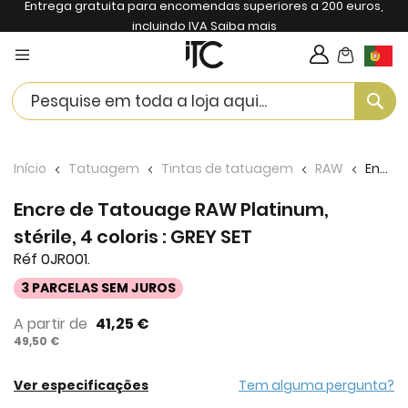
Entrega gratuita para encomendas superiores a 200 euros,
incluindo IVA
Saiba mais
My Cart
Langua
Se
Início
Tatuagem
Tintas de tatuagem
RAW
Encre de Tatouage RAW Platinum, stérile, 4 coloris : GREY SET
Encre de Tatouage RAW Platinum,
stérile, 4 coloris : GREY SET
Réf 0JR001.
3 PARCELAS SEM JUROS
A partir de
41,25 €
49,50 €
Ver especificações
Tem alguma pergunta?