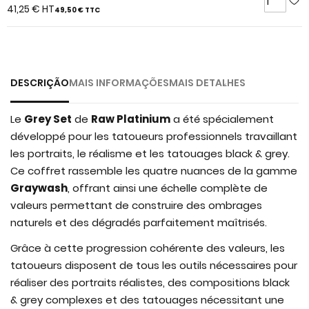
of
41,25 €
HT
49,50 €
TTC
the
images
gallery
DESCRIÇÃO
MAIS INFORMAÇÕES
MAIS DETALHES
Le
Grey Set
de
Raw Platinium
a été spécialement
développé pour les tatoueurs professionnels travaillant
les portraits, le réalisme et les tatouages black & grey.
Ce coffret rassemble les quatre nuances de la gamme
Graywash
, offrant ainsi une échelle complète de
valeurs permettant de construire des ombrages
naturels et des dégradés parfaitement maîtrisés.
Grâce à cette progression cohérente des valeurs, les
tatoueurs disposent de tous les outils nécessaires pour
réaliser des portraits réalistes, des compositions black
& grey complexes et des tatouages nécessitant une