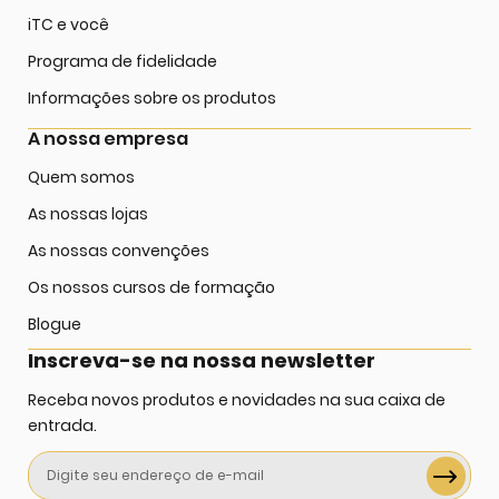
iTC e você
Programa de fidelidade
Informações sobre os produtos
A nossa empresa
Quem somos
As nossas lojas
As nossas convenções
Os nossos cursos de formação
Blogue
Inscreva-se na nossa newsletter
Receba novos produtos e novidades na sua caixa de
entrada.
Sign
Up