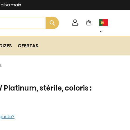
Saiba mais
Search
My Cart
Language
Skip
to
Content
DIZES
OFERTAS
rk
latinum, stérile, coloris :
gunta?