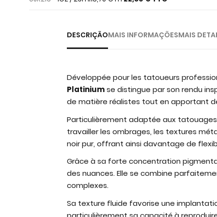
images
gallery
DESCRIÇÃO
MAIS INFORMAÇÕES
MAIS DETA
Développée pour les tatoueurs profession
Platinium
se distingue par son rendu ins
de matière réalistes tout en apportant 
Particulièrement adaptée aux tatouages 
travailler les ombrages, les textures mét
noir pur, offrant ainsi davantage de flexi
Grâce à sa forte concentration pigmentair
des nuances. Elle se combine parfaitement
complexes.
Sa texture fluide favorise une implantati
particulièrement sa capacité à reproduire