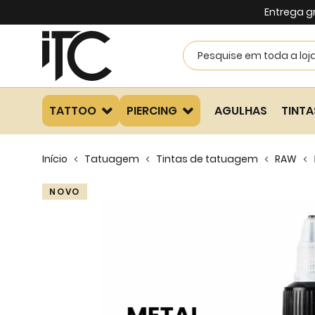
Entrega g
TATTOO
PIERCING
AGULHAS
TINTA
Início
Tatuagem
Tintas de tatuagem
RAW
Skip
NOVO
to
the
end
of
the
images
gallery