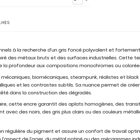
LHES
nels à la recherche d’un gris foncé polyvalent et fortemen
piré des métaux bruts et des surfaces industrielles. Cette t
de la profondeur aux compositions monochromes ou colorée
mécaniques, biomécaniques, steampunk, réalistes et black 
alliques et les contrastes subtils. Sa nuance permet de crée
bilité dans la construction des dégradés.
e, cette encre garantit des aplats homogènes, des transitio
 avec des noirs, des gris plus clairs ou des couleurs métalli
on régulière du pigment et assure un confort de travail opti
 l’aspect de l’acier, du métal patiné ou des mécanismes indu