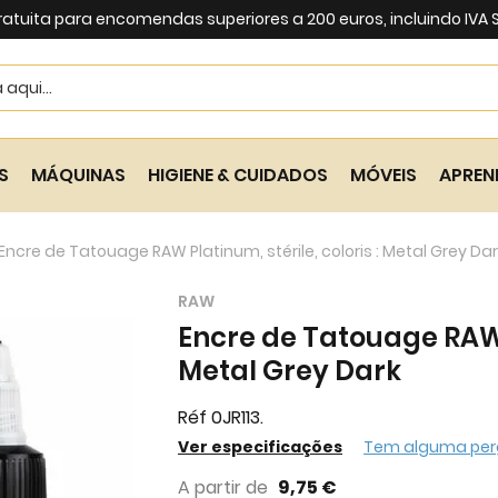
ratuita para encomendas superiores a 200 euros, incluindo IVA
Search
S
MÁQUINAS
HIGIENE & CUIDADOS
MÓVEIS
APREN
Encre de Tatouage RAW Platinum, stérile, coloris : Metal Grey Da
RAW
Encre de Tatouage RAW P
Metal Grey Dark
Réf 0JR113.
Ver especificações
Tem alguma per
A partir de
9,75 €