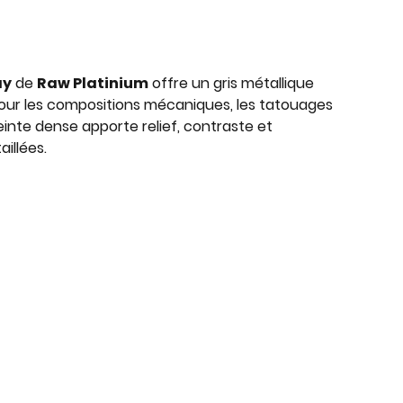
ay
de
Raw Platinium
offre un gris métallique
pour les compositions mécaniques, les tatouages
 teinte dense apporte relief, contraste et
illées.