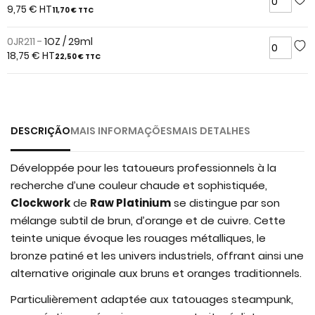
of
9,75 €
HT
11,70 €
TTC
the
images
0JR211 -
1OZ / 29ml
gallery
18,75 €
HT
22,50 €
TTC
DESCRIÇÃO
MAIS INFORMAÇÕES
MAIS DETALHES
Développée pour les tatoueurs professionnels à la
recherche d’une couleur chaude et sophistiquée,
Clockwork
de
Raw Platinium
se distingue par son
mélange subtil de brun, d’orange et de cuivre. Cette
teinte unique évoque les rouages métalliques, le
bronze patiné et les univers industriels, offrant ainsi une
alternative originale aux bruns et oranges traditionnels.
Particulièrement adaptée aux tatouages steampunk,