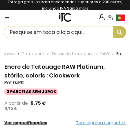
Entrega gratuita para encomendas superiores a 200 euros,
incluindo IVA
Saiba mais
My Cart
Langua
Se
Início
Tatuagem
Tintas de tatuagem
RAW
Encre de Tatouage RAW Platinum, stérile, coloris : Clockwork
Encre de Tatouage RAW Platinum,
stérile, coloris : Clockwork
Réf 0JR111.
3 PARCELAS SEM JUROS
A partir de
9,75 €
11,70 €
Ver especificações
Tem alguma pergunta?