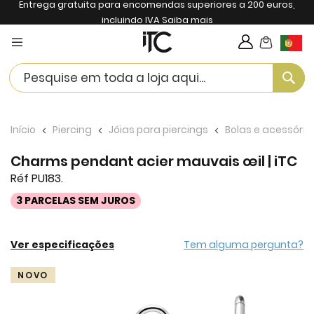
Entrega gratuita para encomendas superiores a 200 euros,
incluindo IVA
Saiba mais
My Cart
Langua
Se
Início
Piercing
Jóias para piercings
Bolas e acessório
Charms pendant acier mauvais œil | iTC
Réf PU183.
3 PARCELAS SEM JUROS
Ver especificações
Tem alguma pergunta?
Skip
NOVO
to
the