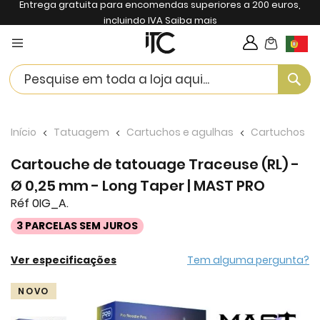
Entrega gratuita para encomendas superiores a 200 euros,
incluindo IVA
Saiba mais
My Cart
Langua
Se
Início
Tatuagem
Cartuchos e agulhas
Cartuchos
Cartouche de tatouage Traceuse (RL) -
Ø 0,25 mm - Long Taper | MAST PRO
Réf 0IG_A.
3 PARCELAS SEM JUROS
Ver especificações
Tem alguma pergunta?
Skip
NOVO
to