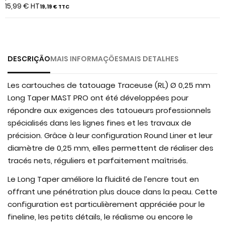
gallery
15,99 €
HT
19,19 €
TTC
DESCRIÇÃO
MAIS INFORMAÇÕES
MAIS DETALHES
Les cartouches de tatouage Traceuse (RL) Ø 0,25 mm
Long Taper MAST PRO ont été développées pour
répondre aux exigences des tatoueurs professionnels
spécialisés dans les lignes fines et les travaux de
précision. Grâce à leur configuration Round Liner et leur
diamètre de 0,25 mm, elles permettent de réaliser des
tracés nets, réguliers et parfaitement maîtrisés.
Le Long Taper améliore la fluidité de l’encre tout en
offrant une pénétration plus douce dans la peau. Cette
configuration est particulièrement appréciée pour le
fineline, les petits détails, le réalisme ou encore le