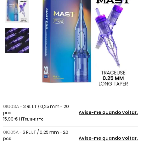
the
end
of
the
images
gallery
Skip
to
0IG03A -
3 RL LT / 0,25 mm - 20
the
Avise-me quando voltar.
pcs
beginning
15,99 €
HT
19,19 €
TTC
of
the
0IG05A -
5 RL LT / 0,25 mm - 20
images
Avise-me quando voltar.
pcs