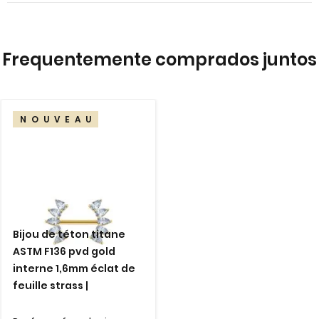
images
gallery
Frequentemente comprados juntos
NOUVEAU
Bijou de téton titane
ASTM F136 pvd gold
interne 1,6mm éclat de
feuille strass |