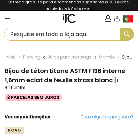
Entrega gratuita para encomendas superiores a 200 euros,
incluindo IVA
Saiba mais
My Cart
Langua
Se
Início
Piercing
Jóias para piercings
Mamilo
Bijou de téton titane ASTM F136 interne 1,6mm éclat de feuille strass blanc | i
Bijou de téton titane ASTM F136 interne
1,6mm éclat de feuille strass blanc | i
Réf JD151.
3 PARCELAS SEM JUROS
Ver especificações
Tem alguma pergunta?
Skip
NOVO
to