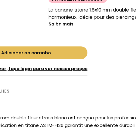
La banane titane 1.6x10 mm double fl
harmonieux. Idéale pour des piercings
Saiba mais
Adicionar ao carrinho
vor, faça login para ver nossos preços
LHES
0 mm double fleur strass blanc est conçue pour les professi
brication en titane ASTM-F136 garantit une excellente durabili