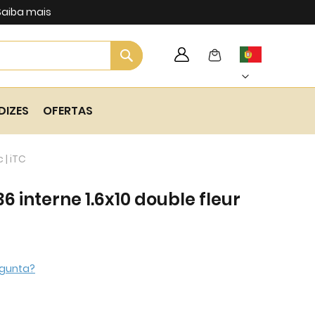
Saiba mais
Search
My Cart
Language
Skip
to
Content
DIZES
OFERTAS
 | iTC
 interne 1.6x10 double fleur
gunta?