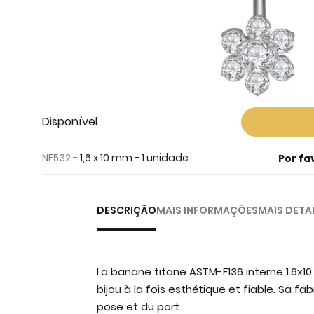
Skip
Disponível
to
the
NF532 -
1,6 x 10 mm - 1 unidade
Por fa
beginning
of
the
DESCRIÇÃO
MAIS INFORMAÇÕES
MAIS DETA
images
gallery
La banane titane ASTM-F136 interne 1.6x1
bijou à la fois esthétique et fiable. Sa fa
pose et du port.