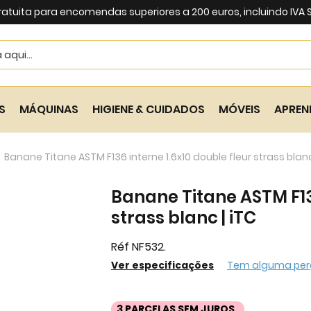
ratuita para encomendas superiores a 200 euros, incluindo IVA
Search
S
MÁQUINAS
HIGIENE & CUIDADOS
MÓVEIS
APREN
Banane Titane ASTM F136 interne 1.6x10 double fleur strass blanc
Banane Titane ASTM F136
strass blanc | iTC
Réf NF532.
Ver especificações
Tem alguma per
3 PARCELAS SEM JUROS