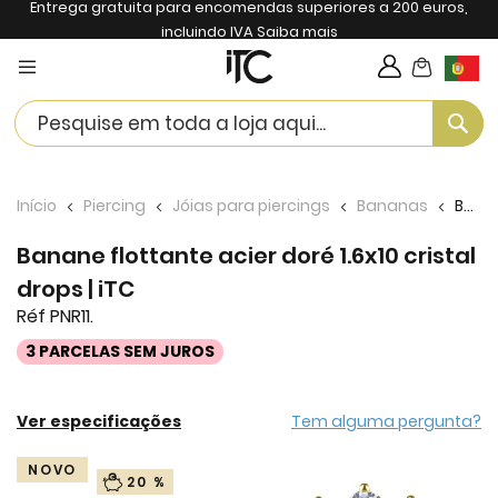
Entrega gratuita para encomendas superiores a 200 euros,
incluindo IVA
Saiba mais
My Cart
Langua
Se
Início
Piercing
Jóias para piercings
Bananas
Banane flottante acier doré 1.6x10 cristal drops | iTC
Banane flottante acier doré 1.6x10 cristal
drops | iTC
Réf PNR11.
3 PARCELAS SEM JUROS
Ver especificações
Tem alguma pergunta?
Skip
NOVO
20 %
to