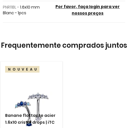
images
Por favor, faça login para ver
PNR11BL -
1.6x10 mm
gallery
Blanc - 1pcs
nossos preços
Frequentemente comprados juntos
NOUVEAU
Banane flottante acier
1.6x10 cristal drops | iTC