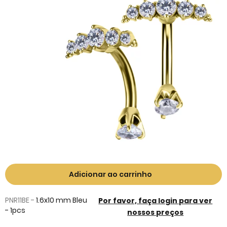
the
end
of
the
images
gallery
Skip
to
Adicionar ao carrinho
the
beginning
PNR11BE -
1.6x10 mm Bleu
Por favor, faça login para ver
of
- 1pcs
nossos preços
the