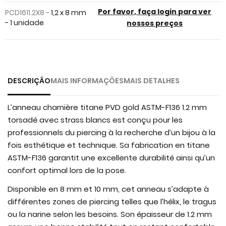
images
Por favor, faça login para ver
PCD1611.2X8 -
1,2 x 8 mm
gallery
- 1 unidade
nossos preços
DESCRIÇÃO
MAIS INFORMAÇÕES
MAIS DETALHES
L’anneau charnière titane PVD gold ASTM-F136 1.2 mm
torsadé avec strass blancs est conçu pour les
professionnels du piercing à la recherche d’un bijou à la
fois esthétique et technique. Sa fabrication en titane
ASTM-F136 garantit une excellente durabilité ainsi qu’un
confort optimal lors de la pose.
Disponible en 8 mm et 10 mm, cet anneau s’adapte à
différentes zones de piercing telles que l’hélix, le tragus
ou la narine selon les besoins. Son épaisseur de 1.2 mm