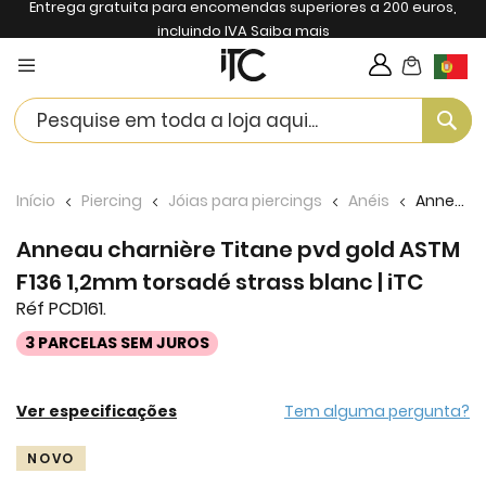
Entrega gratuita para encomendas superiores a 200 euros,
incluindo IVA
Saiba mais
My Cart
Langua
Se
Início
Piercing
Jóias para piercings
Anéis
Anneau charnière Titane pvd gold ASTM F136 1,2mm torsadé strass blanc | iTC
Anneau charnière Titane pvd gold ASTM
F136 1,2mm torsadé strass blanc | iTC
Réf PCD161.
3 PARCELAS SEM JUROS
Ver especificações
Tem alguma pergunta?
Skip
NOVO
to