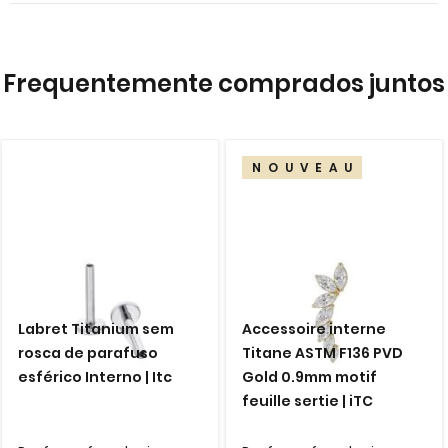
images
gallery
Frequentemente comprados juntos
NOUVEAU
Labret Titanium sem
Accessoire interne
rosca de parafuso
Titane ASTM F136 PVD
esférico Interno | Itc
Gold 0.9mm motif
feuille sertie | iTC