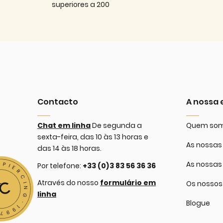
superiores a 200
Contacto
A nossa
Chat em linha
De segunda a
Quem so
sexta-feira, das 10 às 13 horas e
As nossas 
das 14 às 18 horas.
As nossas
Por telefone:
+33 (0)3 83 56 36 36
Através do nosso
formulário em
Os nossos
linha
Blogue