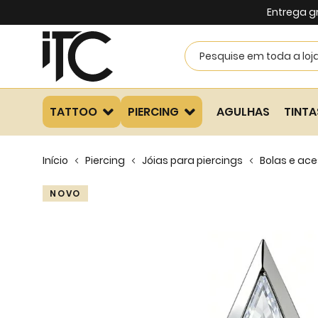
Entrega g
TATTOO
PIERCING
AGULHAS
TINTA
Início
Piercing
Jóias para piercings
Bolas e ace
Skip
NOVO
to
the
end
of
the
images
gallery