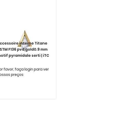
ccessoire interne Titane
STM F136 pvd gold0.9 mm
otif pyramidale serti | iTC
or favor, faça login para ver
ossos preços