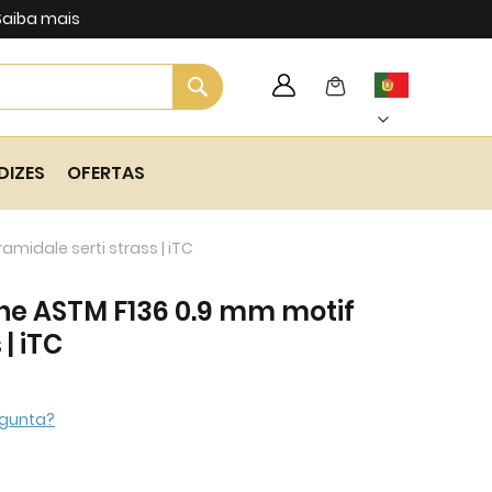
Saiba mais
Search
My Cart
Language
Skip
to
Content
DIZES
OFERTAS
midale serti strass | iTC
ane ASTM F136 0.9 mm motif
| iTC
gunta?