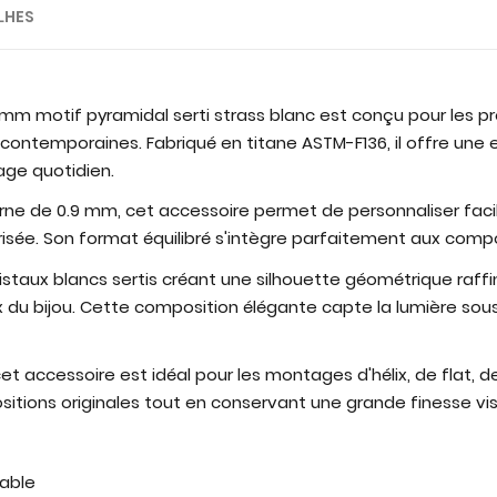
LHES
 mm motif pyramidal serti strass blanc est conçu pour les p
ntemporaines. Fabriqué en titane ASTM-F136, il offre une ex
ge quotidien.
erne de 0.9 mm, cet accessoire permet de personnaliser faci
risée. Son format équilibré s'intègre parfaitement aux compo
istaux blancs sertis créant une silhouette géométrique raff
u bijou. Cette composition élégante capte la lumière sous d
et accessoire est idéal pour les montages d'hélix, de flat, d
itions originales tout en conservant une grande finesse vis
table