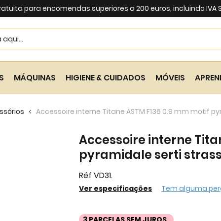
ratuita para encomendas superiores a 200 euros, incluindo IVA
Search
S
MÁQUINAS
HIGIENE & CUIDADOS
MÓVEIS
APREN
ssórios
Accessoire interne Titane ASTM F136 0.9 mm motif pyra
Accessoire interne Tit
pyramidale serti strass 
Réf VD31.
Ver especificações
Tem alguma per
3 PARCELAS SEM JUROS