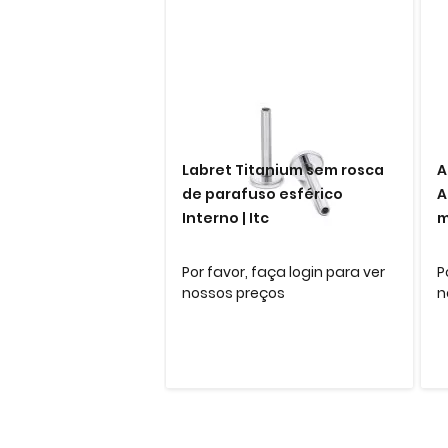
Labret Titanium sem rosca
A
de parafuso esférico
A
Interno | Itc
m
Por favor, faça login para ver
P
nossos preços
n