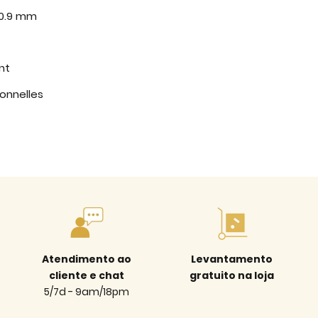
 0.9 mm
nt
ionnelles
Atendimento ao
Levantamento
cliente e chat
gratuito na loja
5/7d - 9am/18pm